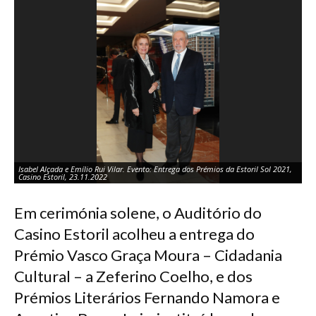
Isabel Alçada e Emílio Rui Vilar. Evento: Entrega dos Prémios da Estoril Sol 2021,
O 
Casino Estoril, 23.11.2022
Ev
Em cerimónia solene, o Auditório do
Casino Estoril acolheu a entrega do
Prémio Vasco Graça Moura – Cidadania
Cultural – a Zeferino Coelho, e dos
Prémios Literários Fernando Namora e