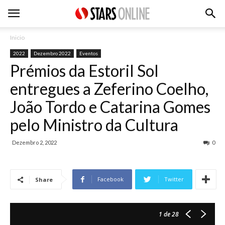
Inicio
2022
Dezembro 2022
Eventos
Prémios da Estoril Sol
entregues a Zeferino Coelho,
João Tordo e Catarina Gomes
pelo Ministro da Cultura
Dezembro 2, 2022
0
Facebook
Twitter
Share
1
de 28