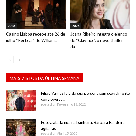
2026
2026
Casino Lisboa recebe até 26 de
Joana Ribeiro integra o elenco
julho “Rei Lear” de William...
de “Clayface”, o novo thriller
da...
MAIS VISTOS DA ÚLTIMA SEMANA
Filipe Vargas fala da sua personagem sexualmente
controversa...
posted on Fevereiro 16, 2022
Fotografada nua na banheira, Bárbara Bandeira
agita fãs
posted on Abril 15, 2020