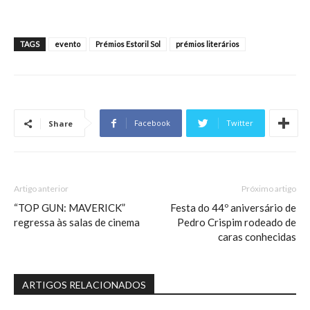
TAGS
evento
Prémios Estoril Sol
prémios literários
Facebook
Twitter
Share
Artigo anterior
Próximo artigo
“TOP GUN: MAVERICK”
Festa do 44º aniversário de
regressa às salas de cinema
Pedro Crispim rodeado de
caras conhecidas
ARTIGOS RELACIONADOS