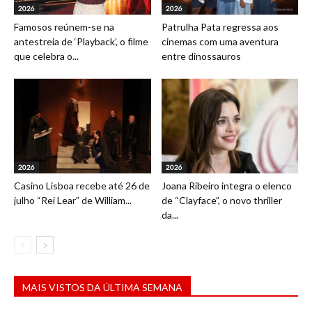
2026
2026
Famosos reúnem-se na
Patrulha Pata regressa aos
antestreia de ‘Playback’, o filme
cinemas com uma aventura
que celebra o...
entre dinossauros
2026
2026
Casino Lisboa recebe até 26 de
Joana Ribeiro integra o elenco
julho “Rei Lear” de William...
de “Clayface”, o novo thriller
da...
MAIS VISTOS DA ÚLTIMA SEMANA