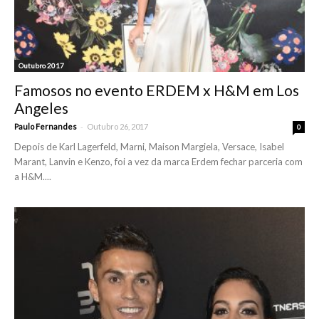
Outubro 2017
Famosos no evento ERDEM x H&M em Los
Angeles
-
Paulo Fernandes
Outubro 26, 2017
0
Depois de Karl Lagerfeld, Marni, Maison Margiela, Versace, Isabel
Marant, Lanvin e Kenzo, foi a vez da marca Erdem fechar parceria com
a H&M....