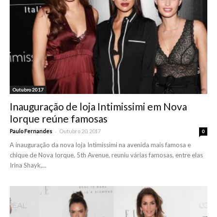
Outubro 2017
Inauguração de loja Intimissimi em Nova
Iorque reúne famosas
-
Paulo Fernandes
Outubro 20, 2017
0
A inauguração da nova loja Intimissimi na avenida mais famosa e
chique de Nova Iorque, 5th Avenue, reuniu várias famosas, entre elas
Irina Shayk,...