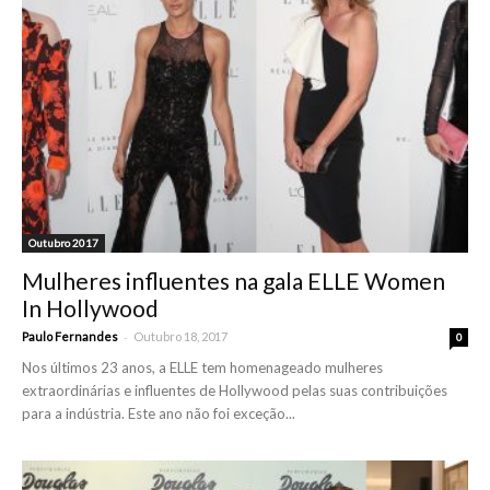
Outubro 2017
Mulheres influentes na gala ELLE Women
In Hollywood
-
Paulo Fernandes
Outubro 18, 2017
0
Nos últimos 23 anos, a ELLE tem homenageado mulheres
extraordinárias e influentes de Hollywood pelas suas contribuições
para a indústria. Este ano não foi exceção...