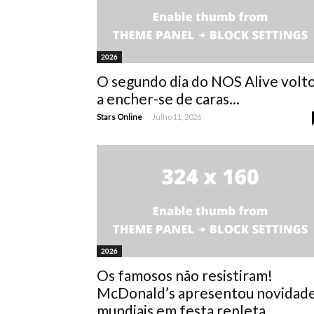
2026
O segundo dia do NOS Alive volt
a encher-se de caras...
-
Stars Online
Julho 11, 2026
2026
Os famosos não resistiram!
McDonald’s apresentou novidad
mundiais em festa repleta...