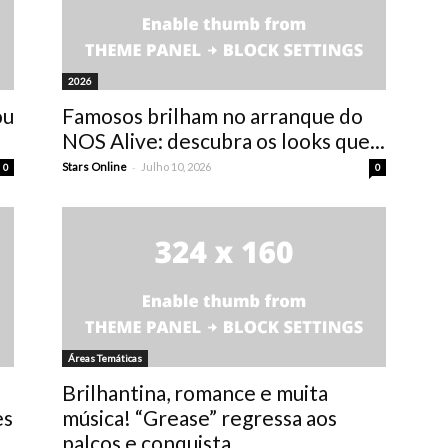
2026
ou
Famosos brilham no arranque do
NOS Alive: descubra os looks que...
-
Stars Online
Julho 10, 2026
0
0
Áreas Temáticas
Brilhantina, romance e muita
es
música! “Grease” regressa aos
palcos e conquista...