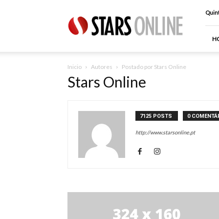
Stars
Quint
Online
H
Inicio
Autores
Postado por Stars Online
Stars Online
7125 POSTS
0 COMENTÁ
http://www.starsonline.pt