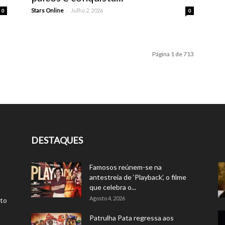
-
Stars Online
Julho 2, 2026
0
0
Página 1 de 713
DESTAQUES
Famosos reúnem-se na
antestreia de ‘Playback’, o filme
que celebra o...
Agosto 4, 2026
rto
Patrulha Pata regressa aos