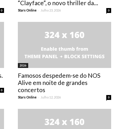
“Clayface”, o novo thriller da...
-
Stars Online
Julho 23, 2026
0
0
2026
s.
Famosos despedem-se do NOS
Alive em noite de grandes
concertos
0
-
Stars Online
Julho 12, 2026
0