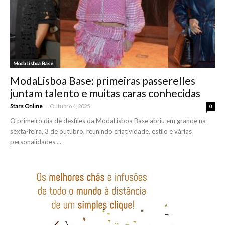
ModaLisboa Base
ModaLisboa Base: primeiras passerelles
juntam talento e muitas caras conhecidas
-
Stars Online
Outubro 4, 2025
0
O primeiro dia de desfiles da ModaLisboa Base abriu em grande na
sexta-feira, 3 de outubro, reunindo criatividade, estilo e várias
personalidades ...