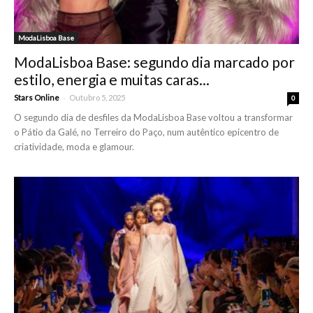
ModaLisboa Base
ModaLisboa Base: segundo dia marcado por
estilo, energia e muitas caras...
-
Stars Online
Outubro 5, 2025
0
O segundo dia de desfiles da ModaLisboa Base voltou a transformar
o Pátio da Galé, no Terreiro do Paço, num autêntico epicentro de
criatividade, moda e glamour.