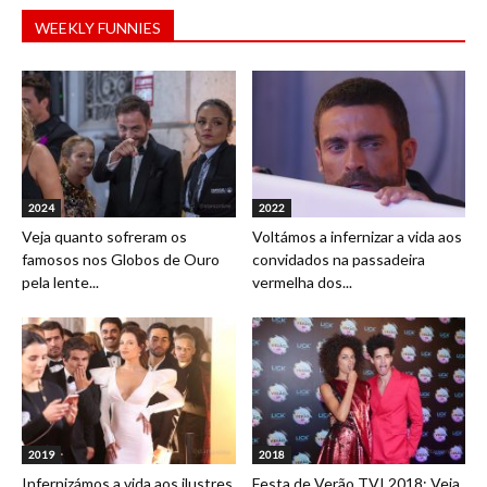
WEEKLY FUNNIES
2024
2022
Veja quanto sofreram os
Voltámos a infernizar a vida aos
famosos nos Globos de Ouro
convidados na passadeira
pela lente...
vermelha dos...
2019
2018
Infernizámos a vida aos ilustres
Festa de Verão TVI 2018: Veja