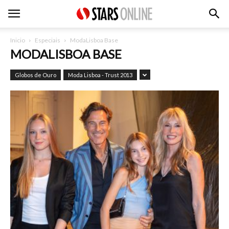
Inicio
Especiais
ModaLisboa Base
MODALISBOA BASE
Globos de Ouro
Moda Lisboa - Trust 2013