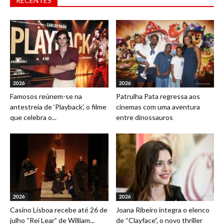
RECENTES
2026
2026
Famosos reúnem-se na
Patrulha Pata regressa aos
antestreia de ‘Playback’, o filme
cinemas com uma aventura
que celebra o...
entre dinossauros
2026
2026
Casino Lisboa recebe até 26 de
Joana Ribeiro integra o elenco
julho “Rei Lear” de William...
de “Clayface”, o novo thriller