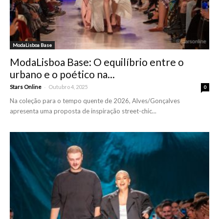
ModaLisboa Base
ModaLisboa Base: O equilíbrio entre o
urbano e o poético na...
-
Stars Online
Outubro 4, 2025
0
Na coleção para o tempo quente de 2026, Alves/Gonçalves
apresenta uma proposta de inspiração street-chic...