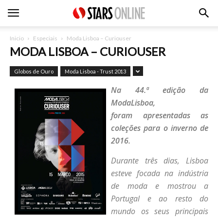
Inicio
Especiais
Moda Lisboa – Curiouser
MODA LISBOA – CURIOUSER
Globos de Ouro
Moda Lisboa - Trust 2013
Na 44.ª edição da
ModaLisboa,
foram apresentadas as
coleções para o inverno de
2016.
Durante três dias, Lisboa
esteve focada na indústria
de moda e mostrou a
Portugal e ao resto do
mundo os seus principais