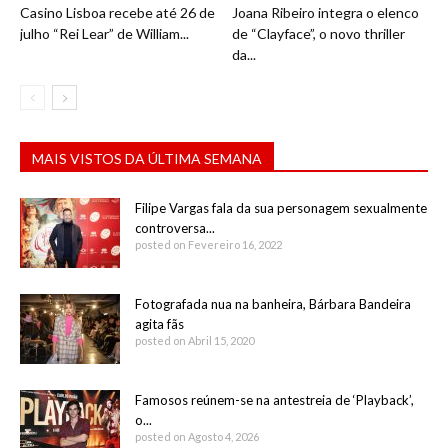
Casino Lisboa recebe até 26 de
Joana Ribeiro integra o elenco
julho “Rei Lear” de William...
de “Clayface”, o novo thriller
da...
MAIS VISTOS DA ÚLTIMA SEMANA
Filipe Vargas fala da sua personagem sexualmente
controversa...
posted on Fevereiro 16, 2022
Fotografada nua na banheira, Bárbara Bandeira
agita fãs
posted on Abril 15, 2020
Famosos reúnem-se na antestreia de ‘Playback’,
o...
posted on Agosto 4, 2026