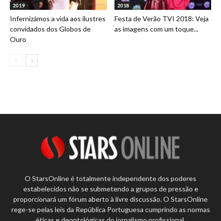
2019
2018
Infernizámos a vida aos ilustres
Festa de Verão TVI 2018: Veja
convidados dos Globos de
as imagens com um toque...
Ouro
O StarsOnline é totalmente independente dos poderes
estabelecidos não se submetendo a grupos de pressão e
proporcionará um fórum aberto à livre discussão. O StarsOnline
rege-se pelas leis da República Portuguesa cumprindo as normas
éticas e deontológicas do jornalismo profissional.