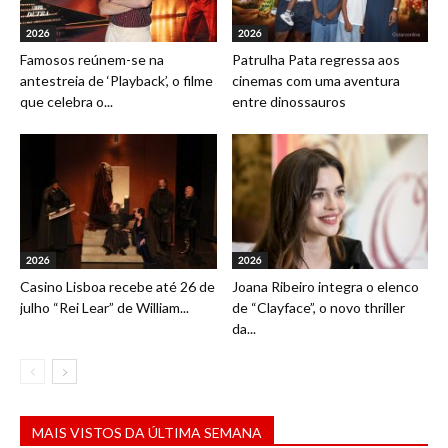
2026
2026
Famosos reúnem-se na
Patrulha Pata regressa aos
antestreia de ‘Playback’, o filme
cinemas com uma aventura
que celebra o...
entre dinossauros
2026
2026
Casino Lisboa recebe até 26 de
Joana Ribeiro integra o elenco
julho “Rei Lear” de William...
de “Clayface”, o novo thriller
da...
MAIS VISTOS DA ÚLTIMA SEMANA