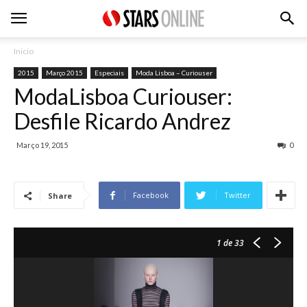
Inicio
2015
Março 2015
Especiais
Moda Lisboa – Curiouser
ModaLisboa Curiouser:
Desfile Ricardo Andrez
Março 19, 2015
0
Facebook
Twitter
Share
1
de 33