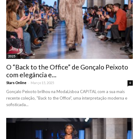
2025
O “Back to the Office” de Gonçalo Peixoto
com elegância e...
-
Stars Online
Março 15, 2025
0
Gonçalo Peixoto brilhou na ModaLisboa CAPITAL com a sua mais
recente coleção, "Back to the Office", uma interpretação moderna e
sofisticada...