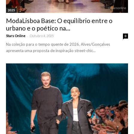
2025
ModaLisboa Base: O equilíbrio entre o
urbano e o poético na...
-
Stars Online
Outubro 4, 2025
0
Na coleção para o tempo quente de 2026, Alves/Gonçalves
apresenta uma proposta de inspiração street-chic...