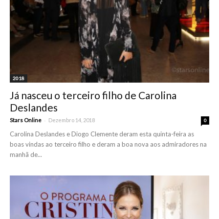
2018
Já nasceu o terceiro filho de Carolina
Deslandes
-
Stars Online
Dezembro 14, 2018
0
Carolina Deslandes e Diogo Clemente deram esta quinta-feira as
boas vindas ao terceiro filho e deram a boa nova aos admiradores na
manhã de...