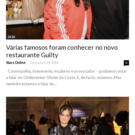
2018
Várias famosos foram conhecer no novo
restaurante Guilty
-
Stars Online
Dezembro 14, 2018
0
Cosmopolita, irreverente, moderno e provocador – podíamos estar
a falar do Chefpreneur Olivier da Costa. E, de facto, estamos. Mas
também estamos a falar do...