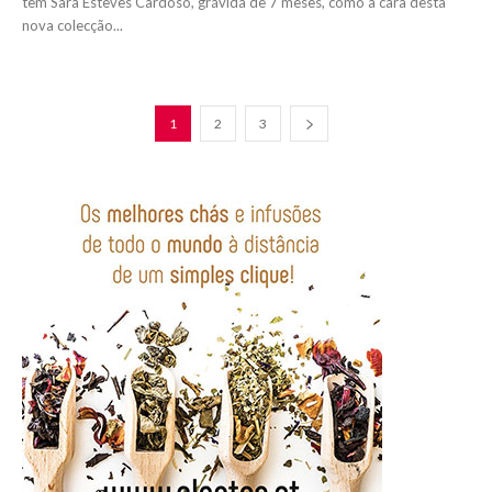
tem Sara Esteves Cardoso, grávida de 7 meses, como a cara desta
nova colecção...
1
2
3