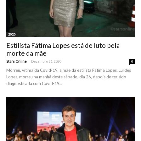
2020
Estilista Fátima Lopes está de luto pela
morte da mãe
-
Stars Online
Dezembro 26, 2020
0
Morreu, vítima da Covid-19, a mãe da estilista Fátima Lopes. Lurdes
Lopes, morreu na manhã deste sábado, dia 26, depois de ter sido
diagnosticada com Covid-19...