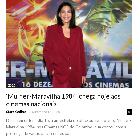
2020
‘Mulher-Maravilha 1984’ chega hoje aos
cinemas nacionais
-
Stars Online
Dezembro 16, 2020
0
Decorreu ontem, dia 15, a antestreia do blockbuster do ano, ‘Mulher-
Maravilha 1984’ nos Cinemas NOS do Colombo, que contou com a
presença de várias caras conhecidas