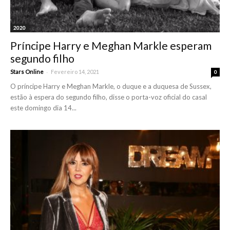
2020
Príncipe Harry e Meghan Markle esperam
segundo filho
-
Stars Online
Fevereiro 14, 2021
0
O príncipe Harry e Meghan Markle, o duque e a duquesa de Sussex,
estão à espera do segundo filho, disse o porta-voz oficial do casal
este domingo dia 14...