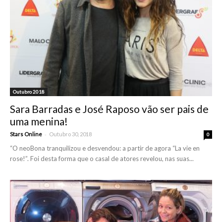
Outubro 2018
Sara Barradas e José Raposo vão ser pais de
uma menina!
-
Stars Online
Outubro 30, 2018
0
“O neoBona tranquilizou e desvendou: a partir de agora “La vie en
rose!”. Foi desta forma que o casal de atores revelou, nas suas...