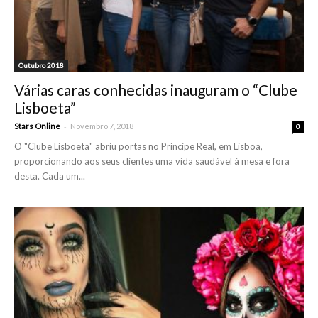
Outubro 2018
Várias caras conhecidas inauguram o “Clube
Lisboeta”
-
Stars Online
Novembro 7, 2018
0
O "Clube Lisboeta" abriu portas no Príncipe Real, em Lisboa,
proporcionando aos seus clientes uma vida saudável à mesa e fora
desta. Cada um...