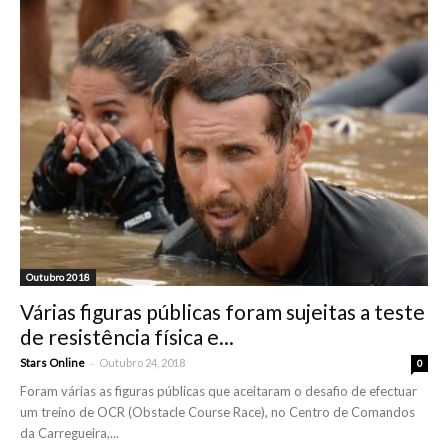
Outubro 2018
Várias figuras públicas foram sujeitas a teste
de resistência física e...
-
Stars Online
Outubro 24, 2018
0
Foram várias as figuras públicas que aceitaram o desafio de efectuar
um treino de OCR (Obstacle Course Race), no Centro de Comandos
da Carregueira,...