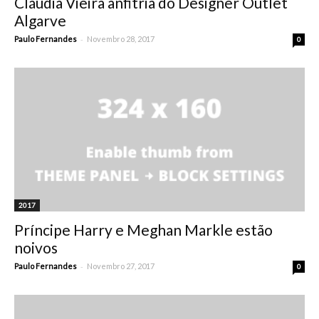
Cláudia Vieira anfitriã do Designer Outlet
Algarve
-
Paulo Fernandes
Novembro 28, 2017
0
2017
Príncipe Harry e Meghan Markle estão
noivos
-
Paulo Fernandes
Novembro 27, 2017
0