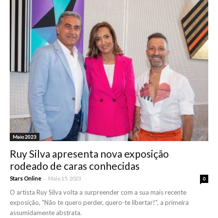
Maio 2023
Ruy Silva apresenta nova exposição
rodeado de caras conhecidas
-
Stars Online
Maio 15, 2023
0
O artista Ruy Silva volta a surpreender com a sua mais recente
exposição, "Não te quero perder, quero-te libertar!", a primeira
assumidamente abstrata.