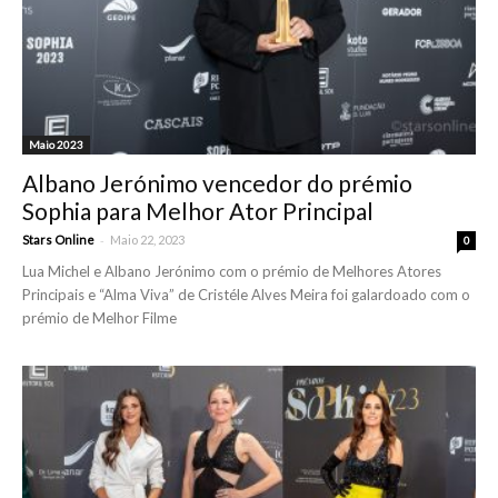
Maio 2023
Albano Jerónimo vencedor do prémio
Sophia para Melhor Ator Principal
-
Stars Online
Maio 22, 2023
0
Lua Michel e Albano Jerónimo com o prémio de Melhores Atores
Principais e “Alma Viva” de Cristéle Alves Meira foi galardoado com o
prémio de Melhor Filme