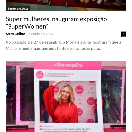
Setembro 2016
Super mulheres inauguram exposição
“SuperWomen”
-
Stars Online
Outubro 6, 2016
0
No passado dia 27 de setembro, a Moda e a Arte mostraram que a
Mulher é muito mais que uma fonte de inspiração para...