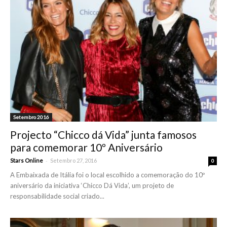
Setembro 2016
Projecto “Chicco dá Vida” junta famosos
para comemorar 10º Aniversário
-
Stars Online
Setembro 27, 2016
0
A Embaixada de Itália foi o local escolhido a comemoração do 10º
aniversário da iniciativa ‘Chicco Dá Vida’, um projeto de
responsabilidade social criado...