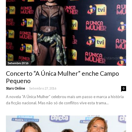
Setembro 2016
Concerto “A Única Mulher” enche Campo
Pequeno
-
Stars Online
Setembro 27, 2016
0
A novela “A Única Mulher” celebrou mais um passo e marca a história
da ficção nacional. Mas não só de conflitos vive esta trama...