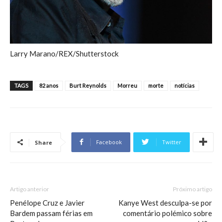
Larry Marano/REX/Shutterstock
TAGS
82 anos
Burt Reynolds
Morreu
morte
notícias
Facebook
Twitter
Share
Artigo anterior
Próximo artigo
Penélope Cruz e Javier
Kanye West desculpa-se por
Bardem passam férias em
comentário polémico sobre