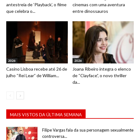
antestreia de ‘Playback’, o filme
cinemas com uma aventura
que celebra o...
entre dinossauros
2026
2026
Casino Lisboa recebe até 26 de
Joana Ribeiro integra o elenco
julho “Rei Lear” de William...
de “Clayface”, o novo thriller
da...
MAIS VISTOS DA ÚLTIMA SEMANA
Filipe Vargas fala da sua personagem sexualmente
controversa...