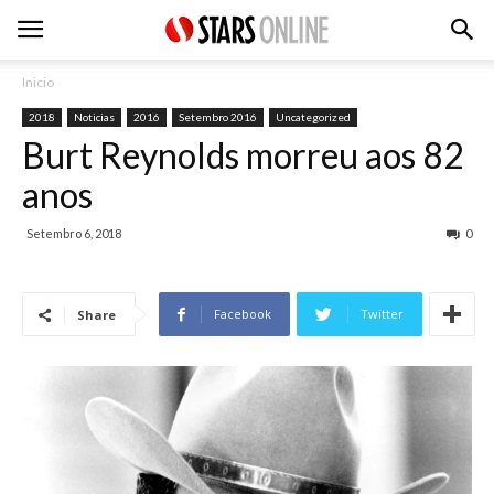
Inicio
2018
Noticias
2016
Setembro 2016
Uncategorized
Burt Reynolds morreu aos 82
anos
Setembro 6, 2018
0
Facebook
Twitter
Share