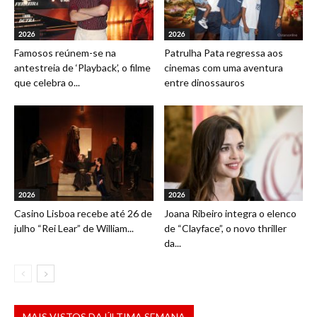
2026
2026
Famosos reúnem-se na
Patrulha Pata regressa aos
antestreia de ‘Playback’, o filme
cinemas com uma aventura
que celebra o...
entre dinossauros
2026
2026
Casino Lisboa recebe até 26 de
Joana Ribeiro integra o elenco
julho “Rei Lear” de William...
de “Clayface”, o novo thriller
da...
MAIS VISTOS DA ÚLTIMA SEMANA