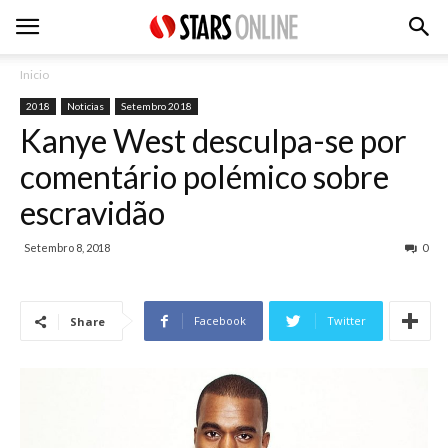
Inicio
2018
Noticias
Setembro 2018
Kanye West desculpa-se por
comentário polémico sobre
escravidão
Setembro 8, 2018
0
Facebook
Twitter
Share