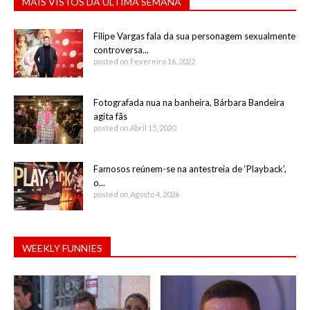
MAIS VISTOS DA ÚLTIMA SEMANA
Filipe Vargas fala da sua personagem sexualmente
controversa...
posted on Fevereiro 16, 2022
Fotografada nua na banheira, Bárbara Bandeira
agita fãs
posted on Abril 15, 2020
Famosos reúnem-se na antestreia de ‘Playback’,
o...
posted on Agosto 4, 2026
WEEKLY FUNNIES