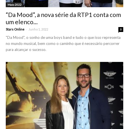
Maio 2022
“Da Mood”, a nova série da RTP1 conta com
um elenco...
-
Stars Online
Junho 1, 2022
0
"Da Mood", o sonho de uma boys band e tudo o que isso representa
no mundo musical, bem como o caminho que é necessário percorrer
para alcançar o sucesso.