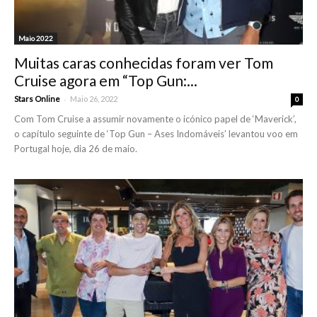
Maio 2022
Muitas caras conhecidas foram ver Tom
Cruise agora em “Top Gun:...
-
Stars Online
Maio 26, 2022
0
Com Tom Cruise a assumir novamente o icónico papel de ‘Maverick’,
o capítulo seguinte de ‘Top Gun – Ases Indomáveis’ levantou voo em
Portugal hoje, dia 26 de maio.