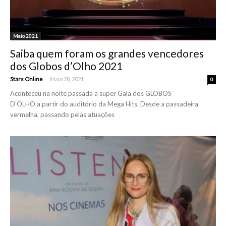
Maio 2021
Saiba quem foram os grandes vencedores
dos Globos d’Olho 2021
-
Stars Online
Maio 28, 2021
0
Aconteceu na noite passada a super Gala dos GLOBOS
D’OLHO a partir do auditório da Mega Hits. Desde a passadeira
vermelha, passando pelas atuações