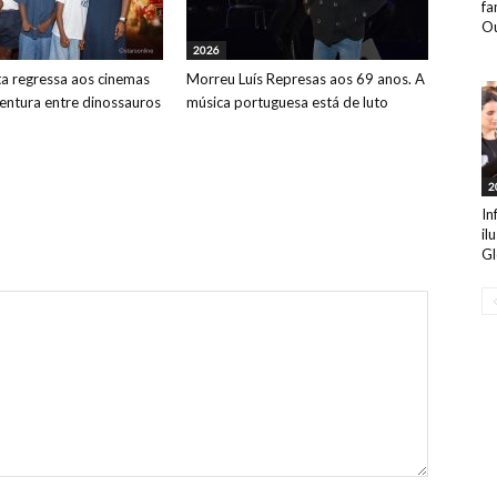
fa
Ou
2026
ta regressa aos cinemas
Morreu Luís Represas aos 69 anos. A
ntura entre dinossauros
música portuguesa está de luto
2
In
il
Gl