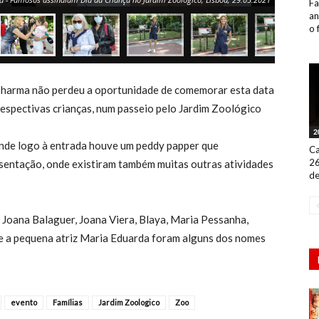
Fa
an
o 
opharma não perdeu a oportunidade de comemorar esta data
respectivas crianças, num passeio pelo Jardim Zoológico
2
 onde logo à entrada houve um peddy papper que
Ca
26
sentação, onde existiram também muitas outras atividades
de
 Joana Balaguer, Joana Viera, Blaya, Maria Pessanha,
e a pequena atriz Maria Eduarda foram alguns dos nomes
evento
Famílias
Jardim Zoologico
Zoo