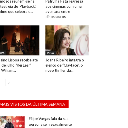
mosos reúnem-se na
Patrulha Pata regressa
testreia de ‘Playback’,
aos cinemas com uma
filme que celebra o...
aventura entre
dinossauros
026
2026
sino Lisboa recebe até
Joana Ribeiro integra o
 de julho “Rei Lear”
elenco de “Clayface”, o
 William...
novo thriller da...
MAIS VISTOS DA ÚLTIMA SEMANA
Filipe Vargas fala da sua
personagem sexualmente