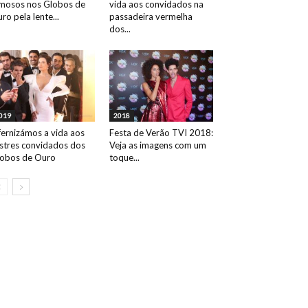
mosos nos Globos de
vida aos convidados na
ro pela lente...
passadeira vermelha
dos...
019
2018
fernizámos a vida aos
Festa de Verão TVI 2018:
ustres convidados dos
Veja as imagens com um
obos de Ouro
toque...