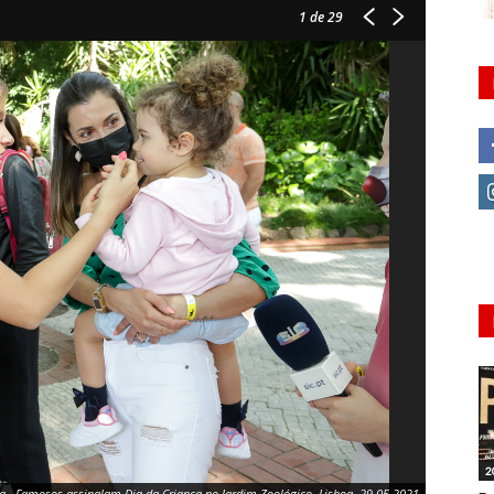
1
de 29
2
a - Famosos assinalam Dia da Criança no Jardim Zoológico, Lisboa, 29.05.2021