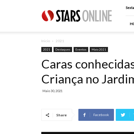
Stars
Sexta
Online
H
Inicio
2021
2021
Destaques
Eventos
Maio 2021
Caras conhecida
Criança no Jardi
Maio 30, 2021
Facebook
Share