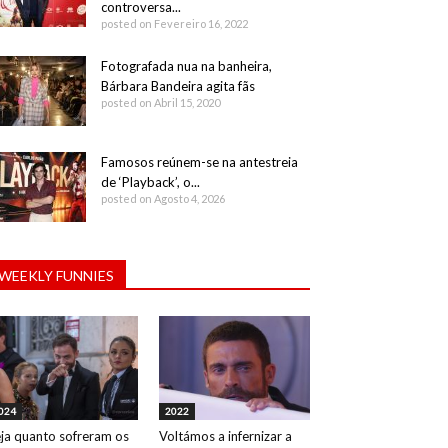
controversa...
posted on Fevereiro 16, 2022
Fotografada nua na banheira,
Bárbara Bandeira agita fãs
posted on Abril 15, 2020
Famosos reúnem-se na antestreia
de ‘Playback’, o...
posted on Agosto 4, 2026
WEEKLY FUNNIES
024
2022
ja quanto sofreram os
Voltámos a infernizar a