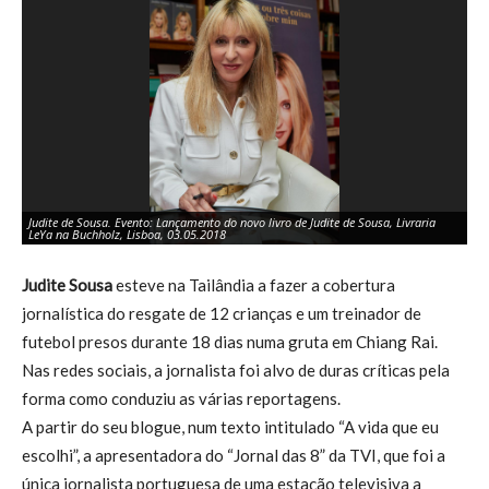
Judite de Sousa. Evento: Lançamento do novo livro de Judite de Sousa, Livraria
Ju
LeYa na Buchholz, Lisboa, 03.05.2018
Ho
Judite Sousa
esteve na Tailândia a fazer a cobertura
jornalística do resgate de 12 crianças e um treinador de
futebol presos durante 18 dias numa gruta em Chiang Rai.
Nas redes sociais, a jornalista foi alvo de duras críticas pela
forma como conduziu as várias reportagens.
A partir do seu blogue, num texto intitulado “A vida que eu
escolhi”, a apresentadora do “Jornal das 8” da TVI, que foi a
única jornalista portuguesa de uma estação televisiva a