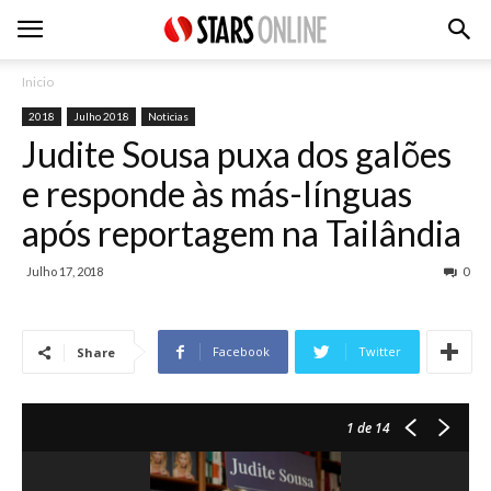
Inicio
2018
Julho 2018
Noticias
Judite Sousa puxa dos galões
e responde às más-línguas
após reportagem na Tailândia
Julho 17, 2018
0
Facebook
Twitter
Share
1
de 14