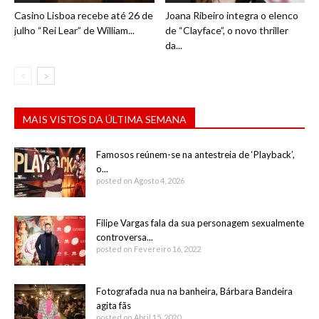
Casino Lisboa recebe até 26 de
Joana Ribeiro integra o elenco
julho “Rei Lear” de William...
de “Clayface”, o novo thriller
da...
MAIS VISTOS DA ÚLTIMA SEMANA
Famosos reúnem-se na antestreia de ‘Playback’,
o...
posted on Agosto 4, 2026
Filipe Vargas fala da sua personagem sexualmente
controversa...
posted on Fevereiro 16, 2022
Fotografada nua na banheira, Bárbara Bandeira
agita fãs
posted on Abril 15, 2020