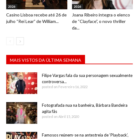
2026
2026
Casino Lisboa recebe até 26 de
Joana Ribeiro integra o elenco
julho “Rei Lear” de William...
de “Clayface”, o novo thriller
da...
MAIS VISTOS DA ÚLTIMA SEMANA
Filipe Vargas fala da sua personagem sexualmente
controversa...
posted on Fevereiro 16, 2022
Fotografada nua na banheira, Bárbara Bandeira
agita fãs
posted on Abril 15, 2020
Famosos reúnem-se na antestreia de ‘Playback’,