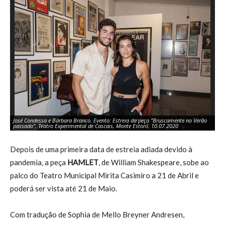
José Condessa e Bárbara Branco. Evento: Estreia da peça "Bruscamente no Verão
Bá
passado", Teatro Experimental de Cascais, Monte Estoril, 10.07.2020
Ex
Depois de uma primeira data de estreia adiada devido à
pandemia, a peça
HAMLET
, de William Shakespeare, sobe ao
palco do Teatro Municipal Mirita Casimiro a 21 de Abril e
poderá ser vista até 21 de Maio.
Com tradução de Sophia de Mello Breyner Andresen,