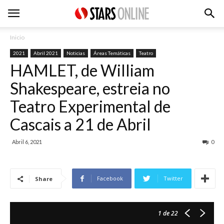
Inicio
2021
Abril 2021
Noticias
Áreas Temáticas
Teatro
HAMLET, de William
Shakespeare, estreia no
Teatro Experimental de
Cascais a 21 de Abril
Abril 6, 2021
0
Facebook
Twitter
Share
1
de 22