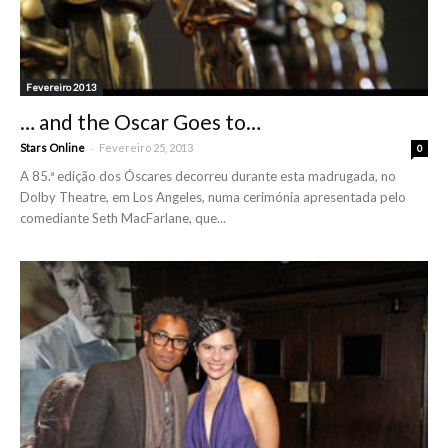
Fevereiro 2013
… and the Oscar Goes to…
-
Stars Online
Fevereiro 25, 2013
0
A 85.ª edição dos Óscares decorreu durante esta madrugada, no
Dolby Theatre, em Los Angeles, numa cerimónia apresentada pelo
comediante Seth MacFarlane, que...