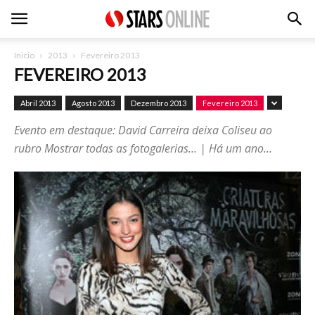
Inicio
2013
Fevereiro 2013
FEVEREIRO 2013
Abril 2013
Agosto 2013
Dezembro 2013
Fevereiro 2013
Evento em destaque: David Carreira deixa Coliseu ao
rubro Mostrar todas as fotogalerias… | Há um ano…