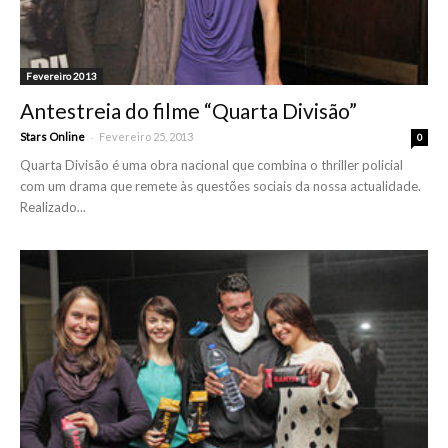
Fevereiro 2013
Antestreia do filme “Quarta Divisão”
-
Stars Online
Fevereiro 25, 2013
0
Quarta Divisão é uma obra nacional que combina o thriller policial
com um drama que remete às questões sociais da nossa actualidade.
Realizado...