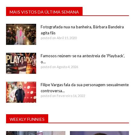
MAIS VISTOS DA ÚLTIMA SEMANA
Fotografada nua na banheira, Bárbara Bandeira
agita fãs
posted on Abril 15, 2020
Famosos reúnem-se na antestreia de ‘Playback’,
o...
posted on Agosto 4, 2026
Filipe Vargas fala da sua personagem sexualmente
controversa...
posted on Fevereiro 16, 2022
WEEKLY FUNNIES