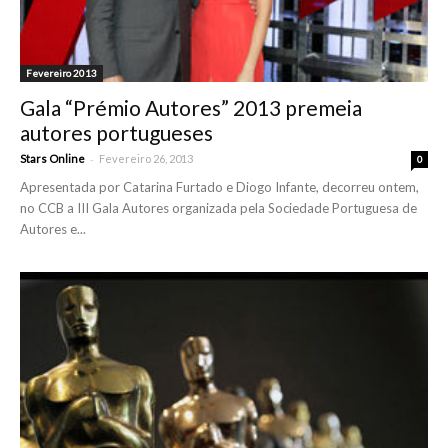
Fevereiro 2013
Gala “Prémio Autores” 2013 premeia
autores portugueses
-
Stars Online
Fevereiro 26, 2013
0
Apresentada por Catarina Furtado e Diogo Infante, decorreu ontem,
no CCB a III Gala Autores organizada pela Sociedade Portuguesa de
Autores e...