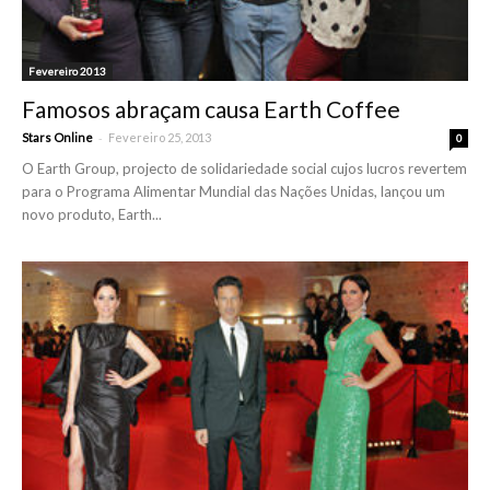
Fevereiro 2013
Famosos abraçam causa Earth Coffee
-
Stars Online
Fevereiro 25, 2013
0
O Earth Group, projecto de solidariedade social cujos lucros revertem
para o Programa Alimentar Mundial das Nações Unidas, lançou um
novo produto, Earth...