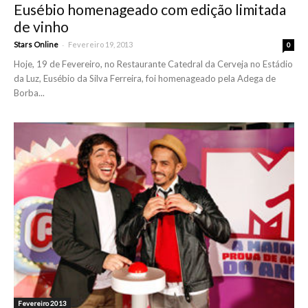
Eusébio homenageado com edição limitada
de vinho
-
Stars Online
Fevereiro 19, 2013
0
Hoje, 19 de Fevereiro, no Restaurante Catedral da Cerveja no Estádio
da Luz, Eusébio da Silva Ferreira, foi homenageado pela Adega de
Borba...
Fevereiro 2013