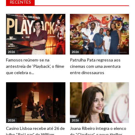
RECENTES
2026
2026
Famosos reúnem-se na
Patrulha Pata regressa aos
antestreia de ‘Playback’, o filme
cinemas com uma aventura
que celebra o...
entre dinossauros
2026
2026
Casino Lisboa recebe até 26 de
Joana Ribeiro integra o elenco
julho “Rei Lear” de William...
de “Clayface”, o novo thriller