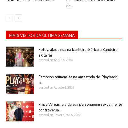
da...
MAIS VISTOS DA ÚLTIMA SEMANA
Fotografada nua na banheira, Bárbara Bandeira
agita fãs
posted on Abril 15, 2020
Famosos reúnem-se na antestreia de ‘Playback’,
o...
posted on Agosto 4, 2026
Filipe Vargas fala da sua personagem sexualmente
controversa...
posted on Fevereiro 16, 2022