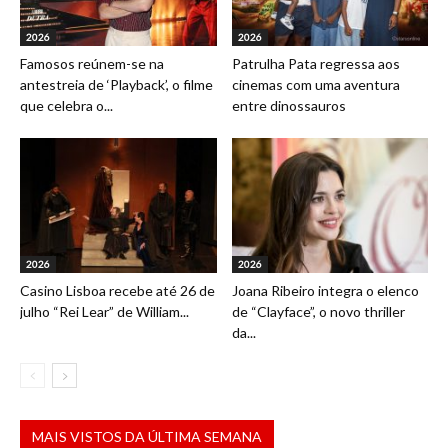
2026
2026
Famosos reúnem-se na
Patrulha Pata regressa aos
antestreia de ‘Playback’, o filme
cinemas com uma aventura
que celebra o...
entre dinossauros
2026
2026
Casino Lisboa recebe até 26 de
Joana Ribeiro integra o elenco
julho “Rei Lear” de William...
de “Clayface”, o novo thriller
da...
MAIS VISTOS DA ÚLTIMA SEMANA