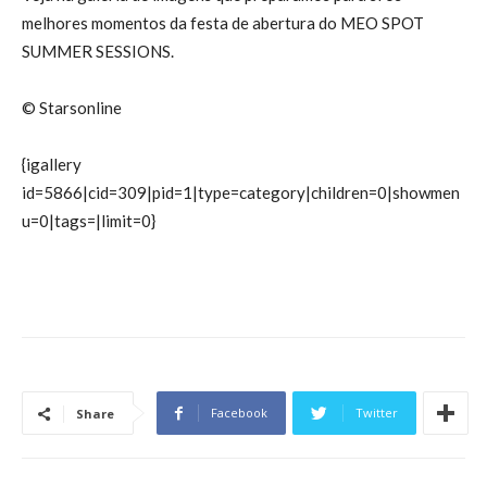
melhores momentos da festa de abertura do MEO SPOT
SUMMER SESSIONS.
© Starsonline
{igallery
id=5866|cid=309|pid=1|type=category|children=0|showmen
u=0|tags=|limit=0}
Facebook
Twitter
Share