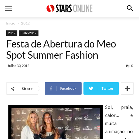
Inicio
2012
2012
Julho 2012
Festa de Abertura do Meo
Spot Summer Fashion
Julho 30, 2012
0
Facebook
Twitter
Share
Sol, praia,
calor… e
muita
animação no