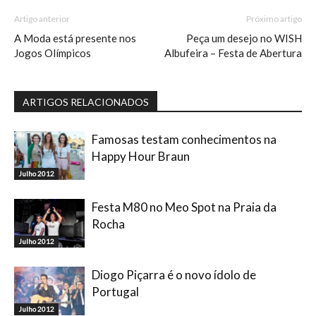
Artigo anterior
Próximo artigo
A Moda está presente nos
Peça um desejo no WISH
Jogos Olímpicos
Albufeira – Festa de Abertura
ARTIGOS RELACIONADOS
Famosas testam conhecimentos na
Happy Hour Braun
Julho 2012
Festa M80 no Meo Spot na Praia da
Rocha
Julho 2012
Diogo Piçarra é o novo ídolo de
Portugal
Julho 2012