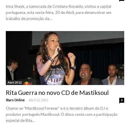
Irina Shayk, a namorada de Cristiano Ronaldo, visitou a capital
portuguesa, esta sexta-feira, 20 de Abril, para desenvolver um
trabalho de promoção da...
Abril 2012
Rita Guerra no novo CD de Mastiksoul
-
Stars Online
Abril 22, 2012
0
Chama-se “Mastiksoul Forever” e é o terceiro álbum do DJ e
produtor português Mastiksoul. O disco conta com a participação
especial de Rita...