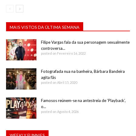
MAIS VISTOS DA ÚLTIMA SEMANA
Filipe Vargas fala da sua personagem sexualmente
controversa...
posted on Fevereiro 16, 2022
Fotografada nua na banheira, Bárbara Bandeira
agita fãs
posted on Abril 15, 2020
Famosos reúnem-se na antestreia de ‘Playback’,
o...
posted on Agosto 4, 2026
WEEKLY FUNNIES