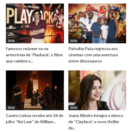
2026
2026
Famosos reúnem-se na
Patrulha Pata regressa aos
antestreia de ‘Playback’, o filme
cinemas com uma aventura
que celebra o...
entre dinossauros
2026
2026
Casino Lisboa recebe até 26 de
Joana Ribeiro integra o elenco
julho “Rei Lear” de William...
de “Clayface”, o novo thriller
da...