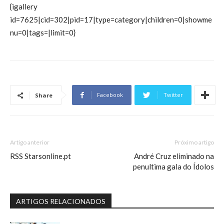
{igallery
id=7625|cid=302|pid=17|type=category|children=0|showme
nu=0|tags=|limit=0}
Facebook
Twitter
Share
Artigo anterior
Próximo artigo
RSS Starsonline.pt
André Cruz eliminado na
penultima gala do Ídolos
ARTIGOS RELACIONADOS