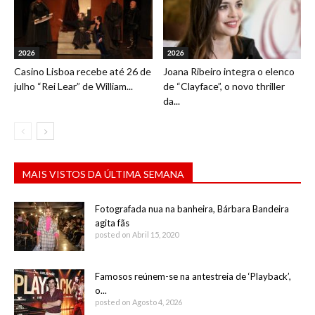
2026
2026
Casino Lisboa recebe até 26 de
Joana Ribeiro integra o elenco
julho “Rei Lear” de William...
de “Clayface”, o novo thriller
da...
MAIS VISTOS DA ÚLTIMA SEMANA
Fotografada nua na banheira, Bárbara Bandeira
agita fãs
posted on Abril 15, 2020
Famosos reúnem-se na antestreia de ‘Playback’,
o...
posted on Agosto 4, 2026