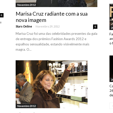
Novembro 2012
Marisa Cruz radiante com a sua
0
nova imagem
e
-
Stars Online
Novembro 29, 2012
0
2
Marisa Cruz foi uma das celebridades presentes da gala
Fa
an
de entrega dos prémios Fashion Awards 2012 e
o 
espalhou sensualidade, estando visivelmente mais
magra. O...
2
Ca
26
de
Novembro 2012