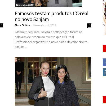
Novembro 2012
Famosos testam produtos L’Oréal
no novo Sanjam
-
Stars Online
Novembro 16, 2012
0
0
Glamour, requinte, beleza e sofisticação foram as
palavras de ordem no evento que a L'Oréal
Professionel organizou no novo salão de cabeleireiro
Sanjam,...