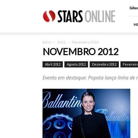
Stars
Sábad
Online
H
Inicio
2012
Novembro 2012
NOVEMBRO 2012
Abril 2012
Agosto 2012
Dezembro 2012
Fevereir
Evento em destaque: Popota lança linha de r