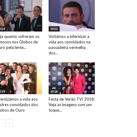
024
2022
ja quanto sofreram os
Voltámos a infernizar a
mosos nos Globos de
vida aos convidados na
ro pela lente...
passadeira vermelha
dos...
019
2018
fernizámos a vida aos
Festa de Verão TVI 2018:
ustres convidados dos
Veja as imagens com um
obos de Ouro
toque...