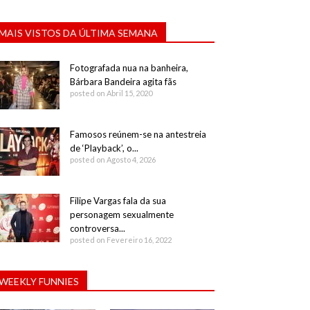
MAIS VISTOS DA ÚLTIMA SEMANA
Fotografada nua na banheira,
Bárbara Bandeira agita fãs
posted on Abril 15, 2020
Famosos reúnem-se na antestreia
de ‘Playback’, o...
posted on Agosto 4, 2026
Filipe Vargas fala da sua
personagem sexualmente
controversa...
posted on Fevereiro 16, 2022
WEEKLY FUNNIES