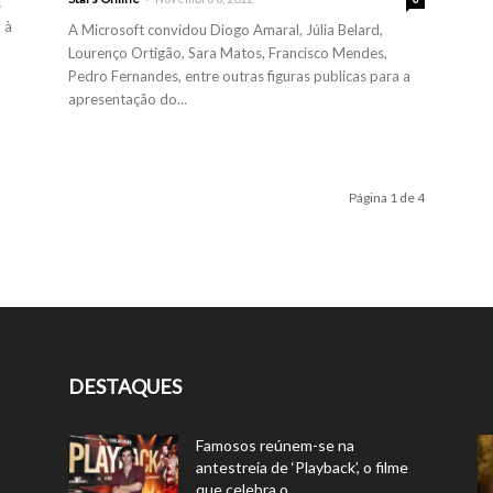
s
 à
A Microsoft convidou Diogo Amaral, Júlia Belard,
Lourenço Ortigão, Sara Matos, Francisco Mendes,
Pedro Fernandes, entre outras figuras publicas para a
apresentação do...
Página 1 de 4
DESTAQUES
Famosos reúnem-se na
antestreia de ‘Playback’, o filme
que celebra o...