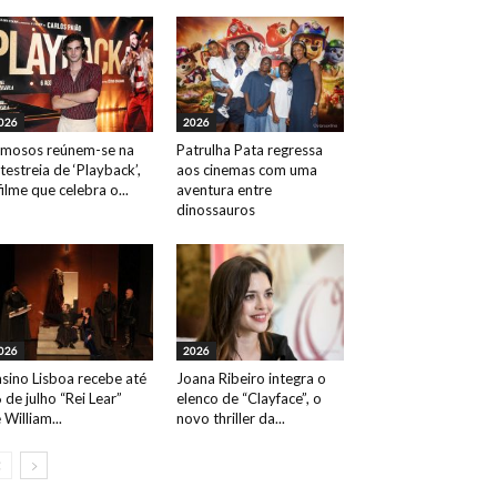
026
2026
mosos reúnem-se na
Patrulha Pata regressa
testreia de ‘Playback’,
aos cinemas com uma
filme que celebra o...
aventura entre
dinossauros
026
2026
sino Lisboa recebe até
Joana Ribeiro integra o
 de julho “Rei Lear”
elenco de “Clayface”, o
 William...
novo thriller da...