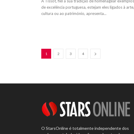
A Tissot, fiel à sua tradição de homenagear exemplo
de excelência portuguesa, estejam eles ligados à arte,
cultura ou ao património, apresenta...
1
2
3
4
O StarsOnline é totalmente independente dos