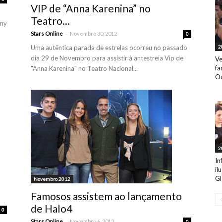
VIP de “Anna Karenina” no
Teatro...
mmy
-
Stars Online
Novembro 30, 2012
0
2
Uma autêntica parada de estrelas ocorreu no passado
dia 29 de Novembro para assistir à antestreia Vip de
Ve
fa
"Anna Karenina" no Teatro Nacional...
Ou
2
In
il
Gl
Novembro 2012
Famosos assistem ao lançamento
de Halo4
0
-
Stars Online
Novembro 6, 2012
0