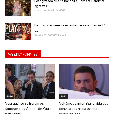
Fotografada nua na banheira, Bárbara Bandeira
agita fãs
posted on Abril 15, 2020
Famosos reúnem-se na antestreia de ‘Playback’,
o...
posted on Agosto 4, 2026
WEEKLY FUNNIES
2024
2022
Veja quanto sofreram os
Voltámos a infernizar a vida aos
famosos nos Globos de Ouro
convidados na passadeira
pela lente...
vermelha dos...