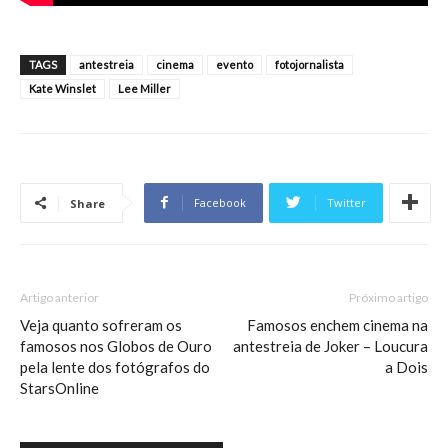
TAGS
antestreia
cinema
evento
fotojornalista
Kate Winslet
Lee Miller
Facebook
Twitter
Share
Artigo anterior
Próximo artigo
Veja quanto sofreram os
Famosos enchem cinema na
famosos nos Globos de Ouro
antestreia de Joker – Loucura
pela lente dos fotógrafos do
a Dois
StarsOnline