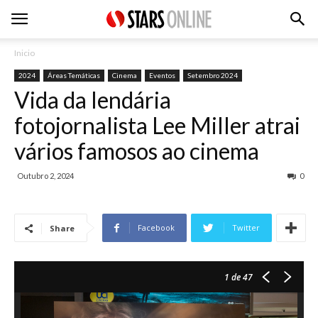
Inicio
2024
Áreas Temáticas
Cinema
Eventos
Setembro 2024
Vida da lendária
fotojornalista Lee Miller atrai
vários famosos ao cinema
Outubro 2, 2024
0
Facebook
Twitter
Share
1
de 47