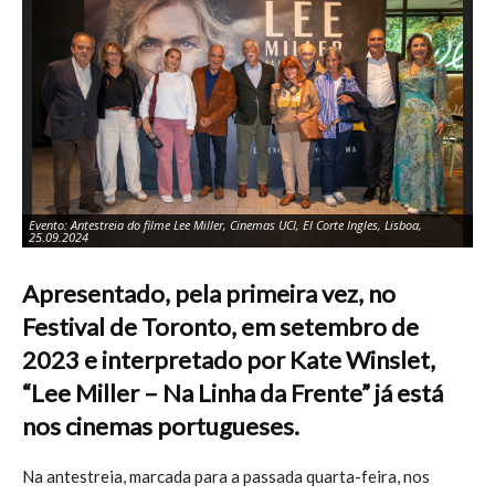
Evento: Antestreia do filme Lee Miller, Cinemas UCI, El Corte Ingles, Lisboa,
O 
25.09.2024
El
Apresentado, pela primeira vez, no
Festival de Toronto, em setembro de
2023 e interpretado por Kate Winslet,
“Lee Miller – Na Linha da Frente” já está
nos cinemas portugueses.
Na antestreia, marcada para a passada quarta-feira, nos