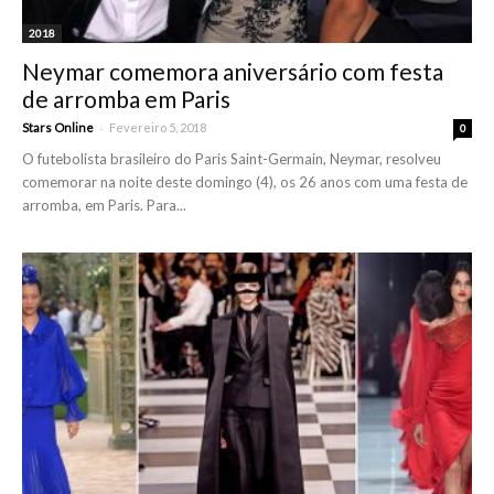
2018
Neymar comemora aniversário com festa
de arromba em Paris
-
Stars Online
Fevereiro 5, 2018
0
O futebolista brasileiro do Paris Saint-Germain, Neymar, resolveu
comemorar na noite deste domingo (4), os 26 anos com uma festa de
arromba, em Paris. Para...