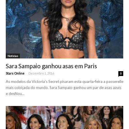
Noticias
Sara Sampaio ganhou asas em Paris
-
Stars Online
Dezembro 1, 2016
0
As modelos da Victoria's Secret pisaram esta quarta-feira a passerelle
mais cobiçada do mundo. Sara Sampaio ganhou um par de asas azuis
e desfilou...