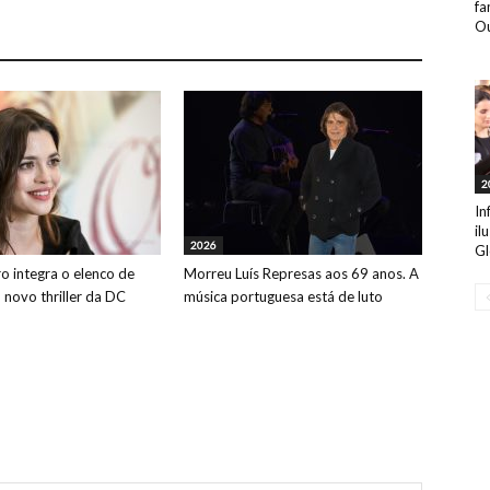
fa
Ou
2
In
il
2026
Gl
o integra o elenco de
Morreu Luís Represas aos 69 anos. A
o novo thriller da DC
música portuguesa está de luto