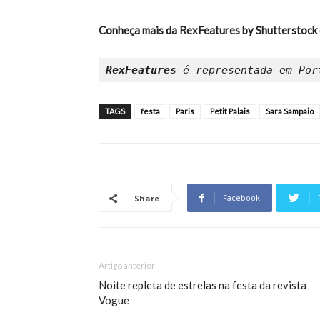
Conheça mais da RexFeatures by Shutterstock
RexFeatures
TAGS
festa
Paris
Petit Palais
Sara Sampaio
Facebook
Share
Artigo anterior
Noite repleta de estrelas na festa da revista
Vogue