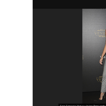
Sara Sampaio Vogue x Irving Penn party,