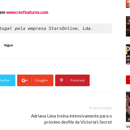
 em
www.rexfeatures.com
Vogue
Twitter
Google+
Pinterest
Próximo artigo
Adriana Lima treina intensivamente para o
2
próximo desfile da Victoria’s Secret
Ve