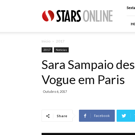
Stars
Sexta
Online
H
Inicio
2017
2017
Noticias
Sara Sampaio des
Vogue em Paris
Outubro 6, 2017
Facebook
Share