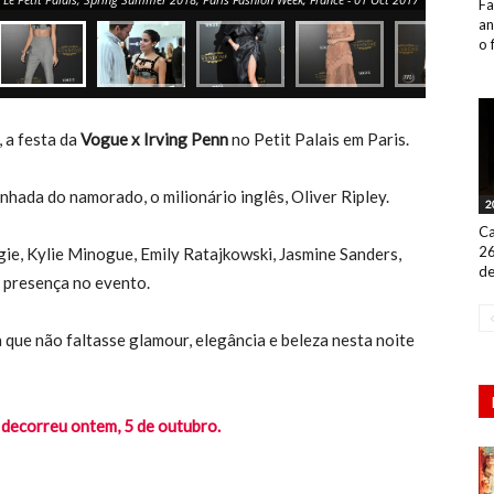
Fa
an
o 
 a festa da
Vogue x Irving Penn
no Petit Palais em Paris.
ada do namorado, o milionário inglês, Oliver Ripley.
2
Ca
26
gie, Kylie Minogue, Emily Ratajkowski, Jasmine Sanders,
de
 presença no evento.
que não faltasse glamour, elegância e beleza nesta noite
 decorreu ontem, 5 de outubro.