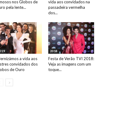
mosos nos Globos de
vida aos convidados na
ro pela lente...
passadeira vermelha
dos...
019
2018
fernizámos a vida aos
Festa de Verão TVI 2018:
ustres convidados dos
Veja as imagens com um
obos de Ouro
toque...