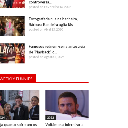
controversa...
posted on Fevereiro 16, 2022
Fotografada nua na banheira,
Bárbara Bandeira agita fãs
posted on Abril 15, 2020
Famosos reúnem-se na antestreia
de ‘Playback’, o...
posted on Agosto 4, 2026
WEEKLY FUNNIES
024
2022
ja quanto sofreram os
Voltámos a infernizar a