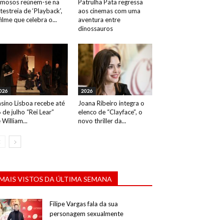
mosos reúnem-se na
Patrulha Pata regressa
testreia de ‘Playback’,
aos cinemas com uma
filme que celebra o...
aventura entre
dinossauros
026
2026
sino Lisboa recebe até
Joana Ribeiro integra o
 de julho “Rei Lear”
elenco de “Clayface”, o
 William...
novo thriller da...
MAIS VISTOS DA ÚLTIMA SEMANA
Filipe Vargas fala da sua
personagem sexualmente