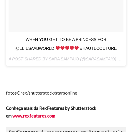
WHEN YOU GET TO BE A PRINCESS FOR
@ELIESAABWORLD
#HAUTECOUTURE
A POST SHARED BY
SARA SAMPAIO
(@SARASAMPAIO) ON
JUL
fotos©rex/shutterstock/starsonline
Conheça mais da RexFeatures by Shutterstock
em
www.rexfeatures.com