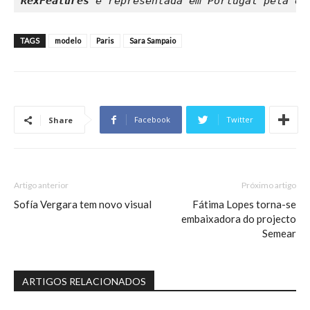
RexFeatures
TAGS
modelo
Paris
Sara Sampaio
Facebook
Twitter
Share
Artigo anterior
Próximo artigo
Sofía Vergara tem novo visual
Fátima Lopes torna-se
embaixadora do projecto
Semear
ARTIGOS RELACIONADOS