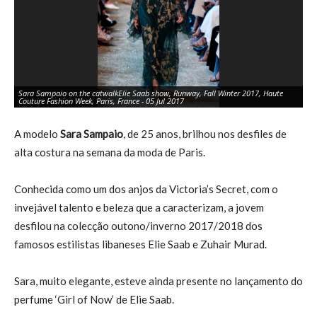
Sara Sampaio on the catwalkElie Saab show, Runway, Fall Winter 2017, Haute
Sa
Couture Fashion Week, Paris, France - 05 Jul 2017
Co
A modelo
Sara Sampaio
, de 25 anos, brilhou nos desfiles de
alta costura na semana da moda de Paris.
Conhecida como um dos anjos da Victoria’s Secret, com o
invejável talento e beleza que a caracterizam, a jovem
desfilou na colecção outono/inverno 2017/2018 dos
famosos estilistas libaneses Elie Saab e Zuhair Murad.
Sara, muito elegante, esteve ainda presente no lançamento do
perfume ‘Girl of Now’ de Elie Saab.