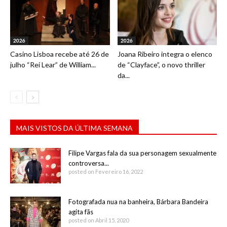
2026
2026
Casino Lisboa recebe até 26 de
Joana Ribeiro integra o elenco
julho “Rei Lear” de William...
de “Clayface”, o novo thriller
da...
MAIS VISTOS DA ÚLTIMA SEMANA
Filipe Vargas fala da sua personagem sexualmente
controversa...
posted on Fevereiro 16, 2022
Fotografada nua na banheira, Bárbara Bandeira
agita fãs
posted on Abril 15, 2020