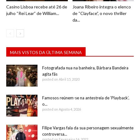
Casino Lisboa recebe até 26 de
Joana Ribeiro integra o elenco
julho “Rei Lear” de William...
de “Clayface”, o novo thriller
da...
MAIS VISTOS DA ÚLTIMA SEMANA
Fotografada nua na banheira, Bárbara Bandeira
agita fãs
posted on Abril 15, 2020
Famosos reúnem-se na antestreia de ‘Playback’,
o...
posted on Agosto 4, 2026
Filipe Vargas fala da sua personagem sexualmente
controversa...
posted on Fevereiro 16, 2022