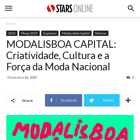
Inicio
2025
Março 2025
Especiais
ModaLisboa Capital
Noticias
MODALISBOA CAPITAL:
Criatividade, Cultura e a
Força da Moda Nacional
Fevereiro 26, 2025
0
Facebook
Twitter
Share