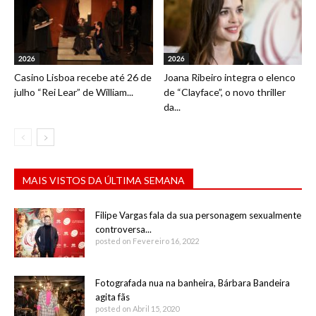
2026
2026
Casino Lisboa recebe até 26 de
Joana Ribeiro integra o elenco
julho “Rei Lear” de William...
de “Clayface”, o novo thriller
da...
MAIS VISTOS DA ÚLTIMA SEMANA
Filipe Vargas fala da sua personagem sexualmente
controversa...
posted on Fevereiro 16, 2022
Fotografada nua na banheira, Bárbara Bandeira
agita fãs
posted on Abril 15, 2020