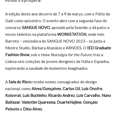
evoluir e a prosperar.
A edição deste ano decorre de 7 a 9 de março, com o Pátio da
Galé como epicentro. O evento abre com a segunda fase do
concurso
SANGUE NOVO
, apoiado pela Seaside, e dá palco a
novos talentos na plataforma
WORKSTATION
, onde Inês
Barreto – vencedora do SANGUE NOVO 2023 – se junta a
Mestre Studio, Bárbara Atanásio e ARNDES. O
IED Graduate
Fashion Show
, sob o tema
Nostalgia for the Future
, traz a
Lisboa seis coleções de jovens designers de Itália e Espanha,
explorando a saudade de momentos imaginados.
A
Sala do Risco
recebe nomes consagrados do design
nacional, como
Alves/Gonçalves
,
Carlos Gil
,
Luís Onofre
,
Kolovrat
,
Luís Buchinho
,
Ricardo Andrez
,
Luís Carvalho
,
Nuno
Baltazar
,
Valentim Quaresma
,
Duarte
Hajime
,
Gonçalo
Peixoto
e
Dino Alves
.