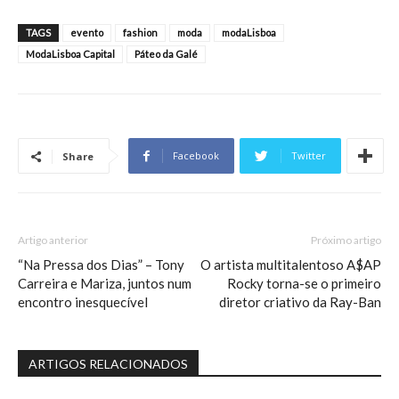
TAGS
evento
fashion
moda
modaLisboa
ModaLisboa Capital
Páteo da Galé
Facebook
Twitter
Share
Artigo anterior
Próximo artigo
“Na Pressa dos Dias” – Tony
O artista multitalentoso A$AP
Carreira e Mariza, juntos num
Rocky torna-se o primeiro
encontro inesquecível
diretor criativo da Ray-Ban
ARTIGOS RELACIONADOS