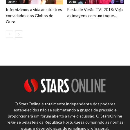
2019
2018
Infernizámos a vida aos ilustres
Festa de Verão TVI 2018: Veja
convidados dos Globos de
as imagens com um toque...
Ouro
O StarsOnline é totalmente independente dos poderes
estabelecidos não se submetendo a grupos de pressão e
proporcionará um fórum aberto à livre discussão. O StarsOnline
rege-se pelas leis da República Portuguesa cumprindo as normas
éticas e deontológicas do jornalismo profissional.