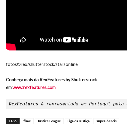
fotos©rex/shutterstock/starsonline
Conheça mais da RexFeatures by Shutterstock
em
www.rexfeatures.com
RexFeatures
 é representada em Portugal pela em
TAGS
filme
Justice League
Liga da Justiça
super-heróis