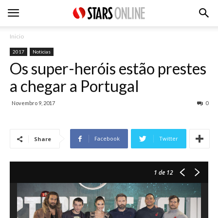
Inicio
2017
Noticias
Os super-heróis estão prestes
a chegar a Portugal
Novembro 9, 2017
0
Facebook
Twitter
Share
1
de 12