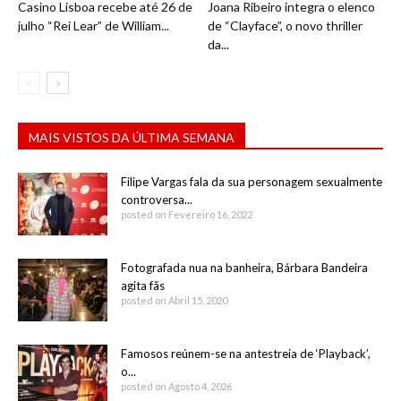
Casino Lisboa recebe até 26 de
Joana Ribeiro integra o elenco
julho “Rei Lear” de William...
de “Clayface”, o novo thriller
da...
MAIS VISTOS DA ÚLTIMA SEMANA
Filipe Vargas fala da sua personagem sexualmente
controversa...
posted on Fevereiro 16, 2022
Fotografada nua na banheira, Bárbara Bandeira
agita fãs
posted on Abril 15, 2020
Famosos reúnem-se na antestreia de ‘Playback’,
o...
posted on Agosto 4, 2026