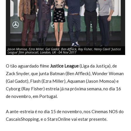
Jason Momoa, Ezra Miller, Gal Gadot, Ben Affleck, Ray Fisher, Henry Cavill 'Justice
Jas
League' film photocall, London, UK - 04 Nov 2017
Le
O tão aguardado filme
Justice League
(Liga da Justiça), de
Zack Snyder, que junta Batman (Ben Affleck), Wonder Woman
(Gal Gadot), Flash (Ezra Miller), Aquaman (Jason Momoa) e
Cyborg (Ray Fisher) estreia já na próxima semana, no dia 16
de novembro, em Portugal.
A ante-estreia é no dia 15 de novembro, nos Cinemas NOS do
CascaisShopping, e o StarsOnline vai estar presente.