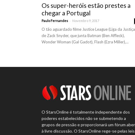
Os super-heróis estão prestes a
chegar a Portugal
-
Paulo Fernandes
Novembro 9, 2017
O tão aguardado filme Justice League (Liga da Justiça
de Zack Snyder, que junta Batman (Ben Affleck),
Wonder Woman (Gal Gadot), Flash (Ezra Miller),...
O StarsOnline é totalmente independente dos
poderes estabelecidos não se submetendo a
grupos de pressão e proporcionará um fórum abe
à livre discussão. O StarsOnline rege-se pelas leis