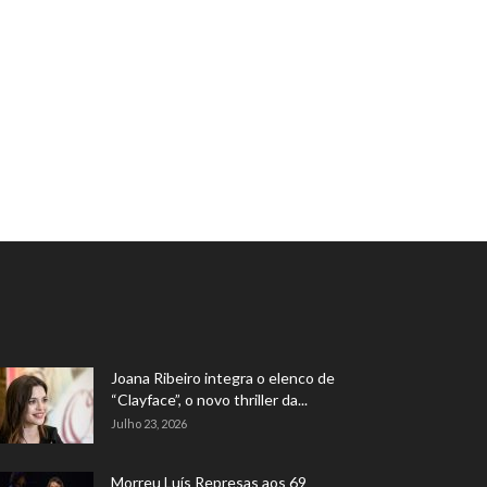
Joana Ribeiro integra o elenco de
“Clayface”, o novo thriller da...
Julho 23, 2026
Morreu Luís Represas aos 69