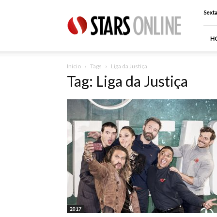
Stars
Sexta
Online
H
Inicio
Tags
Liga da Justiça
Tag: Liga da Justiça
2017