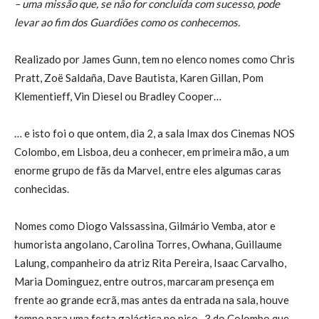
– uma missão que, se não for concluída com sucesso, pode
levar ao fim dos Guardiões como os conhecemos.
Realizado por James Gunn, tem no elenco nomes como Chris
Pratt, Zoë Saldaña, Dave Bautista, Karen Gillan, Pom
Klementieff, Vin Diesel ou Bradley Cooper…
… e isto foi o que ontem, dia 2, a sala Imax dos Cinemas NOS
Colombo, em Lisboa, deu a conhecer, em primeira mão, a um
enorme grupo de fãs da Marvel, entre eles algumas caras
conhecidas.
Nomes como Diogo Valssassina, Gilmário Vemba, ator e
humorista angolano, Carolina Torres, Owhana, Guillaume
Lalung, companheiro da atriz Rita Pereira, Isaac Carvalho,
Maria Dominguez, entre outros, marcaram presença em
frente ao grande ecrã, mas antes da entrada na sala, houve
tempo para uma festa galáctica no piso -3 do Colombo que