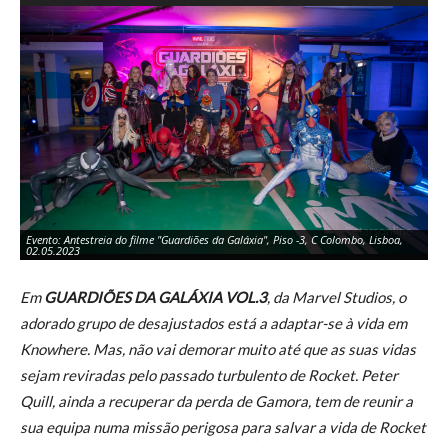
Evento: Antestreia do filme "Guardiões da Galáxia", Piso -3, C Colombo, Lisboa,
Di
02.05.2023
Co
Em
GUARDIÕES DA GALÁXIA VOL.3
, da Marvel Studios, o
adorado grupo de desajustados está a adaptar-se à vida em
Knowhere. Mas, não vai demorar muito até que as suas vidas
sejam reviradas pelo passado turbulento de Rocket. Peter
Quill, ainda a recuperar da perda de Gamora, tem de reunir a
sua equipa numa missão perigosa para salvar a vida de Rocket