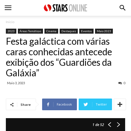
Inicio
2023
Áreas Temáticas
Cinema
Destaques
Eventos
Maio 2023
Festa galáctica com várias
caras conhecidas antecede
exibição dos “Guardiões da
Galáxia”
Maio 3, 2023
0
Facebook
Twitter
Share
1
de 52