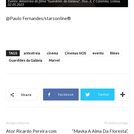
Evento: Antestreia do filme "Guardiões da Galáxia", Piso -3, C Colombo, Lisboa,
Ev
02.05.2023
02
@Paulo Fernandes/starsonline®
TAGS
antestreia
cinema
Cinemas NOS
evento
filmes
Guardiões da Galáxia
Marvel
Facebook
Twitter
Share
Artigo anterior
Próximo artigo
Ator Ricardo Pereira com
“Mavka A Alma Da Floresta”,