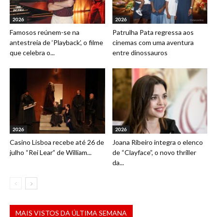
2026
2026
Famosos reúnem-se na
Patrulha Pata regressa aos
antestreia de ‘Playback’, o filme
cinemas com uma aventura
que celebra o...
entre dinossauros
2026
2026
Casino Lisboa recebe até 26 de
Joana Ribeiro integra o elenco
julho “Rei Lear” de William...
de “Clayface”, o novo thriller
da...
MAIS VISTOS DA ÚLTIMA SEMANA