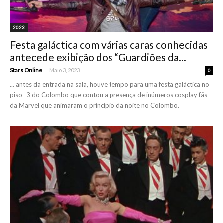
2023
Festa galáctica com várias caras conhecidas
antecede exibição dos “Guardiões da...
-
Stars Online
Maio 3, 2023
0
... antes da entrada na sala, houve tempo para uma festa galáctica no
piso -3 do Colombo que contou a presença de inúmeros cosplay fãs
da Marvel que animaram o princípio da noite no Colombo.