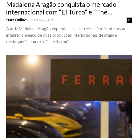
Madalena Aragão conquista o mercado
internacional com “El Turco” e “The...
-
Stars Online
Março 26, 2025
0
A atriz Madalena Aragão expande a sua carreira além-fronteiras ao
integrar o elenco de duas produções internacionais de grande
destaque: "El Turco" e "The Bayou".