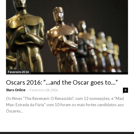
Fevereiro 2016
Oscars 2016: “…and the Oscar goes to…”
-
Stars Online
Fevereiro 28, 2016
0
Os filmes "The Revenant: O Renascido", com 12 nomeações, e "Mad
Max: Estrada da Fúria" com 10 foram os mais fortes candidatos aos
Óscares...