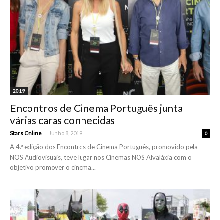
2019
Encontros de Cinema Português junta
várias caras conhecidas
-
Stars Online
Junho 8, 2019
0
A 4.ª edição dos Encontros de Cinema Português, promovido pela
NOS Audiovisuais, teve lugar nos Cinemas NOS Alvaláxia com o
objetivo promover o cinema...