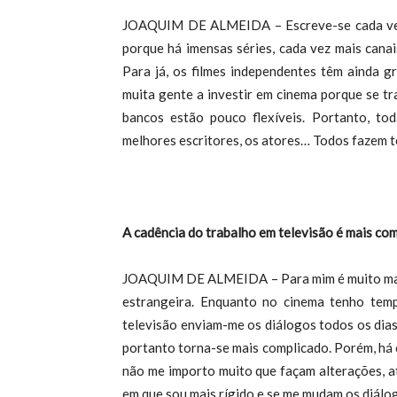
JOAQUIM DE ALMEIDA – Escreve-se cada vez 
porque há imensas séries, cada vez mais cana
Para já, os filmes independentes têm ainda g
muita gente a investir em cinema porque se tr
bancos estão pouco flexíveis. Portanto, to
melhores escritores, os atores… Todos fazem t
A cadência do trabalho em televisão é mais co
JOAQUIM DE ALMEIDA – Para mim é muito mais 
estrangeira. Enquanto no cinema tenho temp
televisão enviam-me os diálogos todos os dias
portanto torna-se mais complicado. Porém, há 
não me importo muito que façam alterações, a
em que sou mais rígido e se me mudam os diálogo