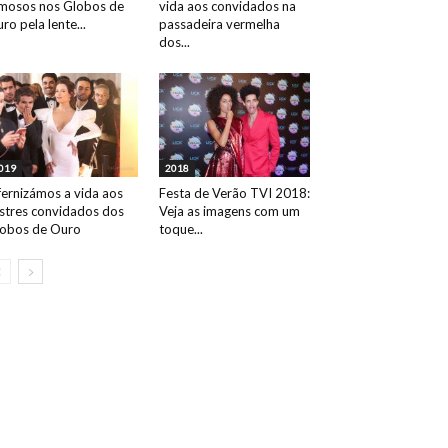
mosos nos Globos de
vida aos convidados na
ro pela lente...
passadeira vermelha
dos...
019
2018
fernizámos a vida aos
Festa de Verão TVI 2018:
ustres convidados dos
Veja as imagens com um
obos de Ouro
toque...