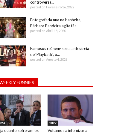
controversa...
posted on Fevereiro 16, 2022
Fotografada nua na banheira,
Bárbara Bandeira agita fãs
posted on Abril 15, 2020
Famosos reúnem-se na antestreia
de ‘Playback’, o...
posted on Agosto 4, 2026
WEEKLY FUNNIES
024
2022
ja quanto sofreram os
Voltámos a infernizar a