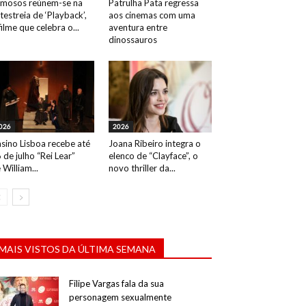
mosos reúnem-se na
Patrulha Pata regressa
testreia de ‘Playback’,
aos cinemas com uma
filme que celebra o...
aventura entre
dinossauros
026
2026
sino Lisboa recebe até
Joana Ribeiro integra o
 de julho “Rei Lear”
elenco de “Clayface”, o
 William...
novo thriller da...
MAIS VISTOS DA ÚLTIMA SEMANA
Filipe Vargas fala da sua
personagem sexualmente