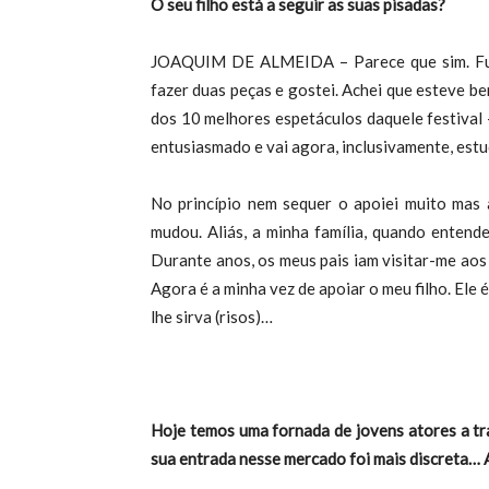
O seu filho está a seguir as suas pisadas?
JOAQUIM DE ALMEIDA – Parece que sim. Fui 
fazer duas peças e gostei. Achei que esteve be
dos 10 melhores espetáculos daquele festival 
entusiasmado e vai agora, inclusivamente, est
No princípio nem sequer o apoiei muito mas a
mudou. Aliás, a minha família, quando entend
Durante anos, os meus pais iam visitar-me aos 
Agora é a minha vez de apoiar o meu filho. El
lhe sirva (risos)…
Hoje temos uma fornada de jovens atores a tr
sua entrada nesse mercado foi mais discreta… 