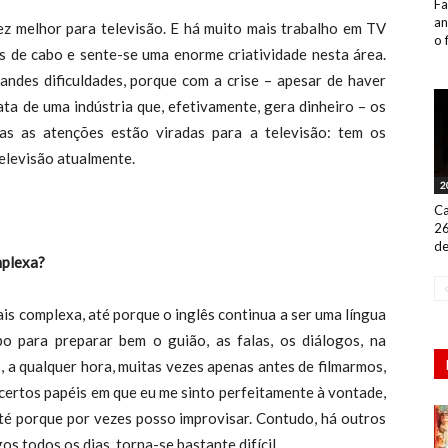
Fa
an
melhor para televisão. E há muito mais trabalho em TV
o 
is de cabo e sente-se uma enorme criatividade nesta área.
randes dificuldades, porque com a crise – apesar de haver
ata de uma indústria que, efetivamente, gera dinheiro – os
das as atenções estão viradas para a televisão: tem os
elevisão atualmente.
2
Ca
26
de
mplexa?
complexa, até porque o inglês continua a ser uma língua
o para preparar bem o guião, as falas, os diálogos, na
, a qualquer hora, muitas vezes apenas antes de filmarmos,
certos papéis em que eu me sinto perfeitamente à vontade,
té porque por vezes posso improvisar. Contudo, há outros
s todos os dias, torna-se bastante difícil.