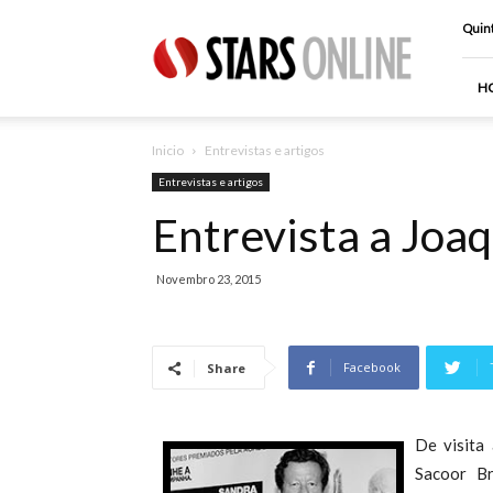
Stars
Quint
Online
H
Inicio
Entrevistas e artigos
Entrevistas e artigos
Entrevista a Joa
Novembro 23, 2015
Facebook
Share
De visita
Sacoor B