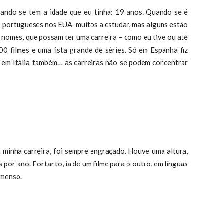
do se tem a idade que eu tinha: 19 anos. Quando se é
e portugueses nos EUA: muitos a estudar, mas alguns estão
 nomes, que possam ter uma carreira – como eu tive ou até
0 filmes e uma lista grande de séries. Só em Espanha fiz
e em Itália também… as carreiras não se podem concentrar
nha carreira, foi sempre engraçado. Houve uma altura,
s por ano. Portanto, ia de um filme para o outro, em línguas
imenso.