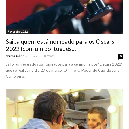
Fevereiro 2022
Saiba quem está nomeado para os Oscars
2022 (com um português...
-
Stars Online
Fevereiro 8, 2022
0
Já foram revelados os nomeados para a cerimónia dos ‘Oscars 2022‘
que se realiza no dia 27 de março. O filme 'O Poder do Cão' de Jane
Campion é...