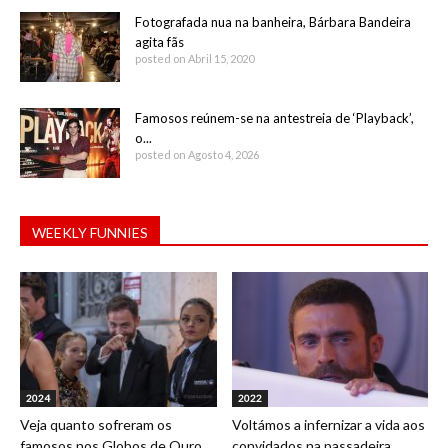
Fotografada nua na banheira, Bárbara Bandeira
agita fãs
posted on Abril 15, 2020
Famosos reúnem-se na antestreia de ‘Playback’,
o...
posted on Agosto 4, 2026
WEEKLY FUNNIES
2024
2022
Veja quanto sofreram os
Voltámos a infernizar a vida aos
famosos nos Globos de Ouro
convidados na passadeira