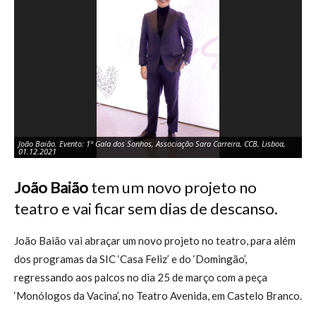
João Baião. Evento: 1ª Gala dos Sonhos, Associação Sara Carreira, CCB, Lisboa,
Cl
01.12.2021
Mo
João Baião
tem um novo projeto no
teatro e vai ficar sem dias de descanso.
João Baião vai abraçar um novo projeto no teatro, para além
dos programas da SIC ‘Casa Feliz’ e do ‘Domingão’,
regressando aos palcos no dia 25 de março com a peça
‘Monólogos da Vacina’, no Teatro Avenida, em Castelo Branco.