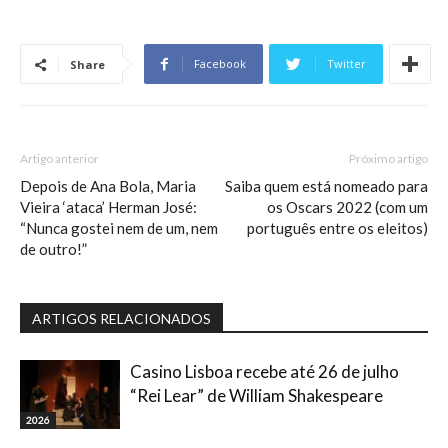
Facebook
Twitter
Share
Artigo anterior
Próximo artigo
Depois de Ana Bola, Maria
Saiba quem está nomeado para
Vieira ‘ataca’ Herman José:
os Oscars 2022 (com um
“Nunca gostei nem de um, nem
português entre os eleitos)
de outro!”
ARTIGOS RELACIONADOS
Casino Lisboa recebe até 26 de julho
“Rei Lear” de William Shakespeare
2026