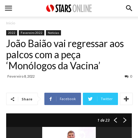
Inicio
2022
Fevereiro 2022
Noticias
João Baião vai regressar aos
palcos com a peça
‘Monólogos da Vacina’
Fevereiro 8, 2022
0
Facebook
Twitter
Share
1
de 23