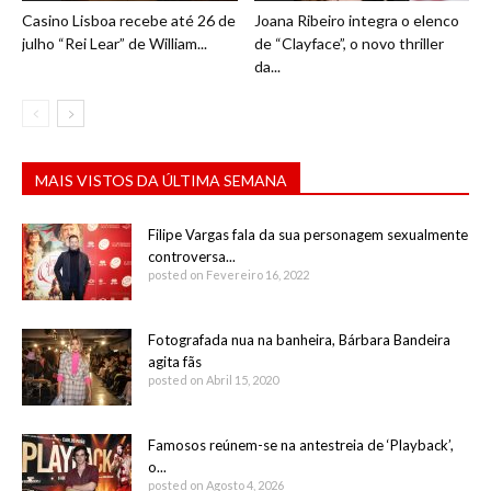
Casino Lisboa recebe até 26 de
Joana Ribeiro integra o elenco
julho “Rei Lear” de William...
de “Clayface”, o novo thriller
da...
MAIS VISTOS DA ÚLTIMA SEMANA
Filipe Vargas fala da sua personagem sexualmente
controversa...
posted on Fevereiro 16, 2022
Fotografada nua na banheira, Bárbara Bandeira
agita fãs
posted on Abril 15, 2020
Famosos reúnem-se na antestreia de ‘Playback’,
o...
posted on Agosto 4, 2026