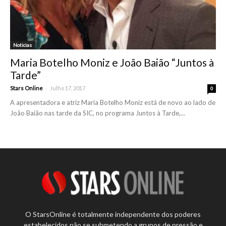
Noticias
Maria Botelho Moniz e João Baião “Juntos à
Tarde”
-
Stars Online
Julho 17, 2017
0
A apresentadora e atriz Maria Botelho Moniz está de novo ao lado de
João Baião nas tarde da SIC, no programa Juntos à Tarde,...
O StarsOnline é totalmente independente dos poderes
estabelecidos não se submetendo a grupos de pressão e