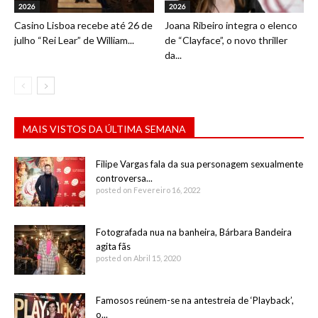
2026
2026
Casino Lisboa recebe até 26 de
Joana Ribeiro integra o elenco
julho “Rei Lear” de William...
de “Clayface”, o novo thriller
da...
MAIS VISTOS DA ÚLTIMA SEMANA
Filipe Vargas fala da sua personagem sexualmente
controversa...
posted on Fevereiro 16, 2022
Fotografada nua na banheira, Bárbara Bandeira
agita fãs
posted on Abril 15, 2020
Famosos reúnem-se na antestreia de ‘Playback’,
o...