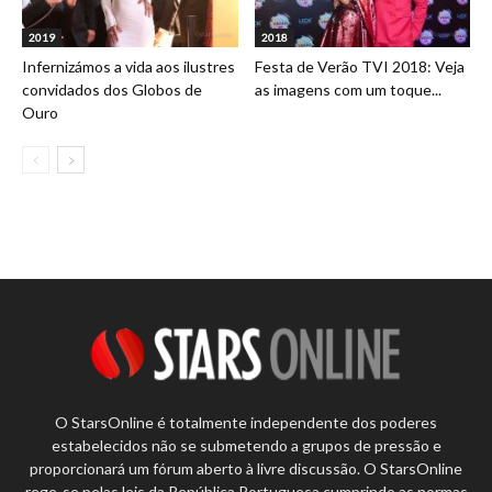
2019
2018
Infernizámos a vida aos ilustres
Festa de Verão TVI 2018: Veja
convidados dos Globos de
as imagens com um toque...
Ouro
O StarsOnline é totalmente independente dos poderes
estabelecidos não se submetendo a grupos de pressão e
proporcionará um fórum aberto à livre discussão. O StarsOnline
rege-se pelas leis da República Portuguesa cumprindo as normas