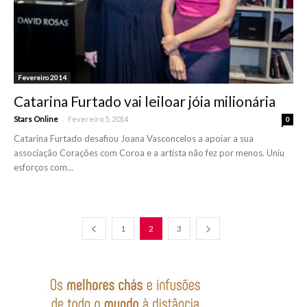
Fevereiro 2014
Catarina Furtado vai leiloar jóia milionária
-
Stars Online
Fevereiro 5, 2014
0
Catarina Furtado desafiou Joana Vasconcelos a apoiar a sua
associação Corações com Coroa e a artista não fez por menos. Uniu
esforços com...
1
2
3