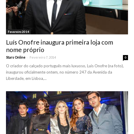
Fevereiro 2014
Luís Onofre inaugura primeira loja com
nome próprio
-
Stars Online
Fevereiro 7, 2014
0
O criador do calçado português mais luxuoso, Luis Onofre (na foto),
inaugurou oficialmente ontem, no número 247 da Avenida da
Liberdade, em Lisboa,...