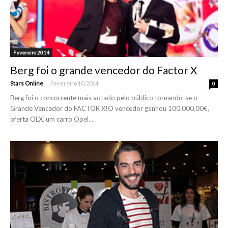
Fevereiro 2014
Berg foi o grande vencedor do Factor X
-
Stars Online
Fevereiro 10, 2014
0
Berg foi o concorrente mais votado pelo público tornando-se o
Grande Vencedor do FACTOR X!O vencedor ganhou 100.000,00€,
oferta OLX, um carro Opel...