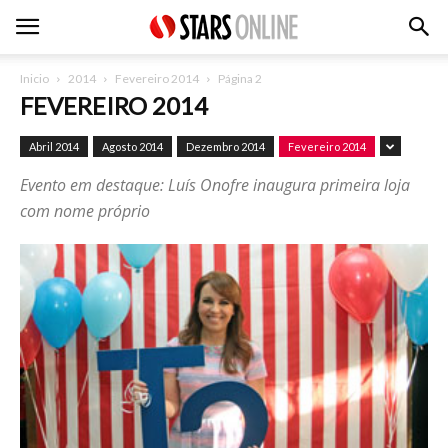
Inicio
2014
Fevereiro 2014
Página 2
FEVEREIRO 2014
Abril 2014
Agosto 2014
Dezembro 2014
Fevereiro 2014
Evento em destaque: Luís Onofre inaugura primeira loja
com nome próprio