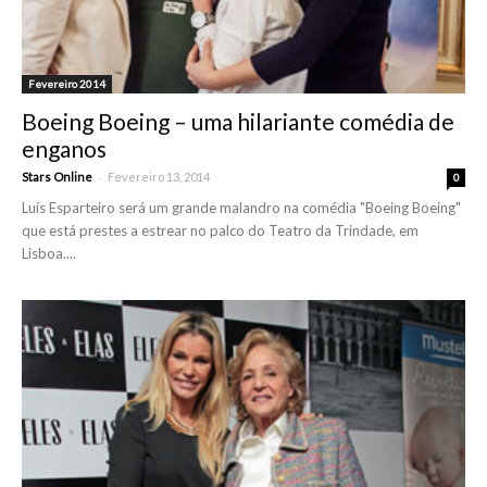
Fevereiro 2014
Boeing Boeing – uma hilariante comédia de
enganos
-
Stars Online
Fevereiro 13, 2014
0
Luís Esparteiro será um grande malandro na comédia "Boeing Boeing"
que está prestes a estrear no palco do Teatro da Trindade, em
Lisboa....