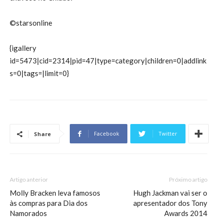
©starsonline
{igallery
id=5473|cid=2314|pid=47|type=category|children=0|addlink
s=0|tags=|limit=0}
Facebook
Twitter
Share
Artigo anterior
Próximo artigo
Molly Bracken leva famosos
Hugh Jackman vai ser o
às compras para Dia dos
apresentador dos Tony
Namorados
Awards 2014