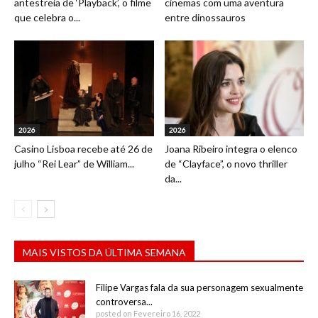
antestreia de ‘Playback’, o filme
cinemas com uma aventura
que celebra o...
entre dinossauros
2026
2026
Casino Lisboa recebe até 26 de
Joana Ribeiro integra o elenco
julho “Rei Lear” de William...
de “Clayface”, o novo thriller
da...
MAIS VISTOS DA ÚLTIMA SEMANA
Filipe Vargas fala da sua personagem sexualmente
controversa...
posted on Fevereiro 16, 2022