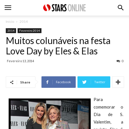
Inicio
2014
2014
Fevereiro 2014
Muitos colunáveis na festa
Love Day by Eles & Elas
Fevereiro 13, 2014
0
Facebook
Twitter
Share
Para
comemorar o
Dia de S.
Valentim, a