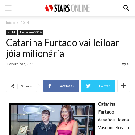
Inicio
2014
2014
Fevereiro 2014
Catarina Furtado vai leiloar
jóia milionária
Fevereiro 5, 2014
0
Facebook
Twitter
Share
Catarina
Furtado
desafiou Joana
Vasconcelos a