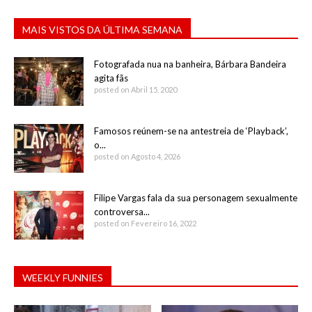
MAIS VISTOS DA ÚLTIMA SEMANA
Fotografada nua na banheira, Bárbara Bandeira
agita fãs
posted on Abril 15, 2020
Famosos reúnem-se na antestreia de ‘Playback’,
o...
posted on Agosto 4, 2026
Filipe Vargas fala da sua personagem sexualmente
controversa...
posted on Fevereiro 16, 2022
WEEKLY FUNNIES