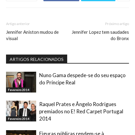
Artigo anterior
Próximo artigo
Jennifer Aniston mudou de
Jennifer Lopez tem saudades
visual
do Bronx
ARTIGOS RELACIONADOS
Nuno Gama despede-se do seu espaço
do Príncipe Real
Fevereiro 2014
Raquel Prates e Ângelo Rodrigues
premiados no E! Red Carpet Portugal
2014
Fevereiro 2014
Figuras públicas rendem-se à