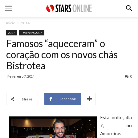
Inicio
2014
2014
Fevereiro 2014
Famosos “aqueceram” o
coração com os novos chás
Bistrotea
Fevereiro 7, 2014
0
Facebook
Share
Esta noite, dia
7, no
Amoreiras