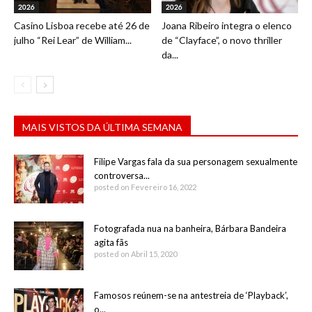
2026
2026
Casino Lisboa recebe até 26 de
Joana Ribeiro integra o elenco
julho “Rei Lear” de William...
de “Clayface”, o novo thriller
da...
MAIS VISTOS DA ÚLTIMA SEMANA
Filipe Vargas fala da sua personagem sexualmente
controversa...
posted on Fevereiro 16, 2022
Fotografada nua na banheira, Bárbara Bandeira
agita fãs
posted on Abril 15, 2020
Famosos reúnem-se na antestreia de ‘Playback’,
o...