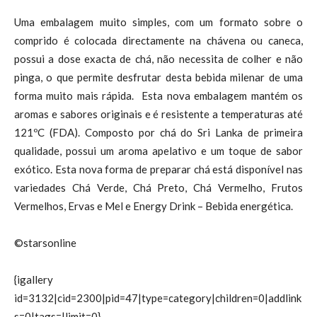
Uma embalagem muito simples, com um formato sobre o
comprido é colocada directamente na chávena ou caneca,
possui a dose exacta de chá, não necessita de colher e não
pinga, o que permite desfrutar desta bebida milenar de uma
forma muito mais rápida. Esta nova embalagem mantém os
aromas e sabores originais e é resistente a temperaturas até
121ºC (FDA). Composto por chá do Sri Lanka de primeira
qualidade, possui um aroma apelativo e um toque de sabor
exótico. Esta nova forma de preparar chá está disponível nas
variedades Chá Verde, Chá Preto, Chá Vermelho, Frutos
Vermelhos, Ervas e Mel e Energy Drink – Bebida energética.
©starsonline
{igallery
id=3132|cid=2300|pid=47|type=category|children=0|addlink
s=0|tags=|limit=0}