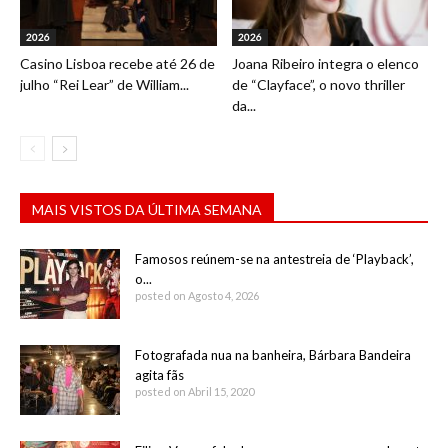
2026
2026
Casino Lisboa recebe até 26 de
Joana Ribeiro integra o elenco
julho “Rei Lear” de William...
de “Clayface”, o novo thriller
da...
MAIS VISTOS DA ÚLTIMA SEMANA
Famosos reúnem-se na antestreia de ‘Playback’,
o...
posted on Agosto 4, 2026
Fotografada nua na banheira, Bárbara Bandeira
agita fãs
posted on Abril 15, 2020