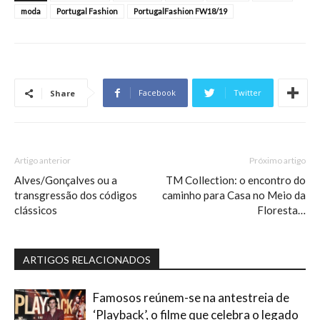
moda
Portugal Fashion
PortugalFashion FW18/19
Facebook
Twitter
Share
Artigo anterior
Próximo artigo
Alves/Gonçalves ou a
TM Collection: o encontro do
transgressão dos códigos
caminho para Casa no Meio da
clássicos
Floresta…
ARTIGOS RELACIONADOS
Famosos reúnem-se na antestreia de
‘Playback’, o filme que celebra o legado