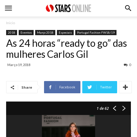
Inicio
2018
Eventos
Março 2018
Especiais
Portugal Fashion FW18/19
As 24 horas “ready to go” das
mulheres Carlos Gil
Março 19, 2018
0
Facebook
Twitter
Share
1
de 62