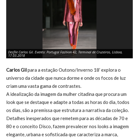
Desfile Carlos Gil. Evento: Portugal Fashion 42, Terminal de Cruzeiros, Lisboa,
De
17.03.2018
17
Carlos Gil
para a estação Outono/Inverno 18’ explora o
universo da cidade que nunca dorme e onde os focos de luz
criam uma vasta gama de contrastes.
A idealização da imagem da mulher citadina que procura um
look que se destaque e adapte a todas as horas do dia, todos
os dias, são a premissa que estrutura a narrativa da coleção.
Detalhes inesperados que remetem para as décadas de 70 e
80 e o conceito Disco, fazem prevalecer nos looks a imagem
elegante, urbana e sofisticada que caracteriza a marca,