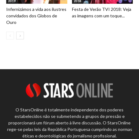
2019
2018
Infernizámos a vida aos ilustres
Festa de Verão TVI 2018: Veja
convidados dos Globos de
as imagens com um toque...
Ouro
O StarsOnline é totalmente independente dos poderes
estabelecidos não se submetendo a grupos de pressão e
proporcionará um fórum aberto à livre discussão. O StarsOnline
rege-se pelas leis da República Portuguesa cumprindo as normas
éticas e deontológicas do jornalismo profissional.