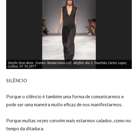
Desfile Dino Alves. Evento: ModaLisboa LUZ, desfiles dia 2, Pavilhão Carlos Lopes,
De
Lisboa, 07.10.2017
Li
SILÊNCIO
Porque o silêncio é também uma forma de comunicarmos e
pode ser uma maneira muito eficaz de nos manifestarmos.
Porque muitas vezes convém mais estarmos calados, como no
tempo da ditadura.