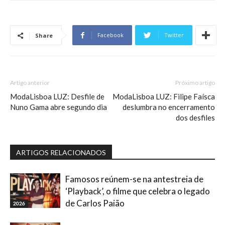
Facebook
Twitter
Share
Artigo anterior
Próximo artigo
ModaLisboa LUZ: Desfile de
ModaLisboa LUZ: Filipe Faísca
Nuno Gama abre segundo dia
deslumbra no encerramento
dos desfiles
ARTIGOS RELACIONADOS
Famosos reúnem-se na antestreia de
‘Playback’, o filme que celebra o legado
de Carlos Paião
2026