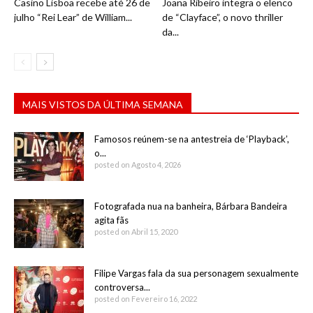
Casino Lisboa recebe até 26 de
Joana Ribeiro integra o elenco
julho “Rei Lear” de William...
de “Clayface”, o novo thriller
da...
MAIS VISTOS DA ÚLTIMA SEMANA
Famosos reúnem-se na antestreia de ‘Playback’,
o...
posted on Agosto 4, 2026
Fotografada nua na banheira, Bárbara Bandeira
agita fãs
posted on Abril 15, 2020
Filipe Vargas fala da sua personagem sexualmente
controversa...
posted on Fevereiro 16, 2022