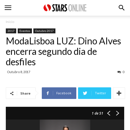
Inicio
2017
Eventos
Outubro 2017
ModaLisboa LUZ: Dino Alves
encerra segundo dia de
desfiles
Outubro 8, 2017
0
Facebook
Twitter
Share
1
de 51