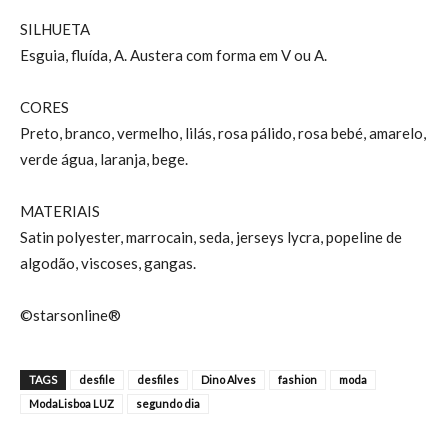
SILHUETA
Esguia, fluída, A. Austera com forma em V ou A.
CORES
Preto, branco, vermelho, lilás, rosa pálido, rosa bebé, amarelo,
verde água, laranja, bege.
MATERIAIS
Satin polyester, marrocain, seda, jerseys lycra, popeline de
algodão, viscoses, gangas.
©starsonline®
TAGS
desfile
desfiles
Dino Alves
fashion
moda
ModaLisboa LUZ
segundo dia