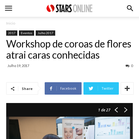
Inicio
2017
Eventos
Julho 2017
Workshop de coroas de flores
atrai caras conhecidas
Julho 19, 2017
0
Facebook
Twitter
Share
1
de 27