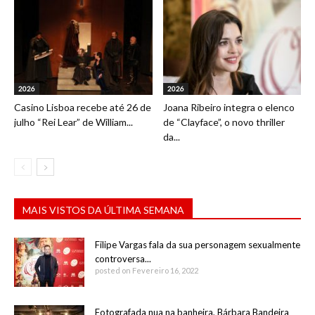
2026
2026
Casino Lisboa recebe até 26 de
Joana Ribeiro integra o elenco
julho “Rei Lear” de William...
de “Clayface”, o novo thriller
da...
MAIS VISTOS DA ÚLTIMA SEMANA
Filipe Vargas fala da sua personagem sexualmente
controversa...
posted on Fevereiro 16, 2022
Fotografada nua na banheira, Bárbara Bandeira