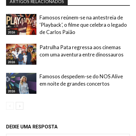
ARTIGOS RELACIONADOS
Famosos reúnem-se na antestreia de
‘Playback’, o filme que celebra o legado
de Carlos Paião
2026
Patrulha Pata regressa aos cinemas
com uma aventura entre dinossauros
2026
Famosos despedem-se do NOS Alive
em noite de grandes concertos
2026
DEIXE UMA RESPOSTA