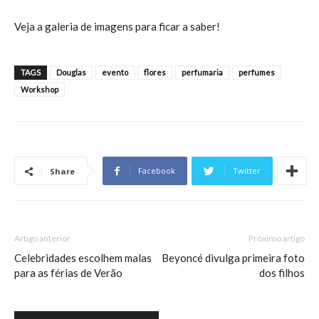
Veja a galeria de imagens para ficar a saber!
TAGS
Douglas
evento
flores
perfumaria
perfumes
Workshop
Facebook
Twitter
Share
Artigo anterior
Próximo artigo
Celebridades escolhem malas
Beyoncé divulga primeira foto
para as férias de Verão
dos filhos