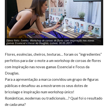
Dânia Neto. Evento: Workshop de coroas de flores com inspiração nas novas
Dâ
gamas Essencial e Focus da Douglas, Lisboa, 30.05.2017
ga
Flores, essências, cheiros, texturas… foram os “ingredientes”
perfeitos para dar o mote a um workshop de coroas de flores
com inspiração nas novas gamas Essencial e Focus da
Douglas.
Para a apresentação a marca convidou um grupo de figuras
públicas e desafiou-as a mostrarem os seus dotes de
bricolage e inspiração num workshop único!
Românticas, modernas ou tradicionais…? Qual foi o resultado
de cada uma?