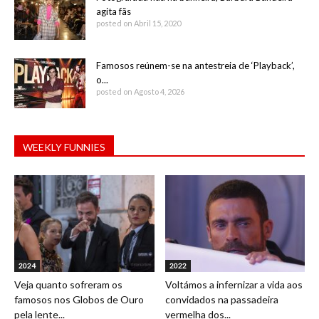
agita fãs
posted on Abril 15, 2020
Famosos reúnem-se na antestreia de ‘Playback’,
o...
posted on Agosto 4, 2026
WEEKLY FUNNIES
2024
2022
Veja quanto sofreram os
Voltámos a infernizar a vida aos
famosos nos Globos de Ouro
convidados na passadeira
pela lente...
vermelha dos...