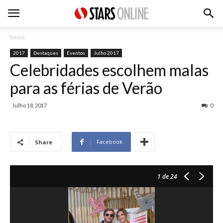
Inicio
2017
Destaques
Eventos
Julho 2017
Celebridades escolhem malas
para as férias de Verão
Julho 18, 2017
0
Facebook
Share
1
de 24