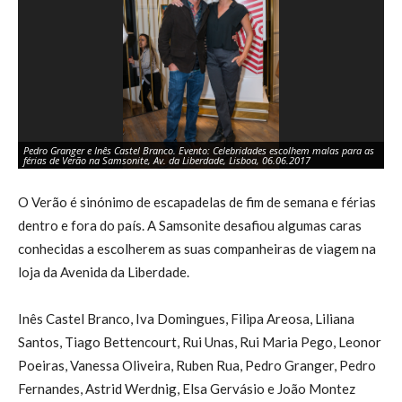
Pedro Granger e Inês Castel Branco. Evento: Celebridades escolhem malas para as
Ru
férias de Verão na Samsonite, Av. da Liberdade, Lisboa, 06.06.2017
ma
O Verão é sinónimo de escapadelas de fim de semana e férias
dentro e fora do país. A Samsonite desafiou algumas caras
conhecidas a escolherem as suas companheiras de viagem na
loja da Avenida da Liberdade.
Inês Castel Branco, Iva Domingues, Filipa Areosa, Liliana
Santos, Tiago Bettencourt, Rui Unas, Rui Maria Pego, Leonor
Poeiras, Vanessa Oliveira, Ruben Rua, Pedro Granger, Pedro
Fernandes, Astrid Werdnig, Elsa Gervásio e João Montez