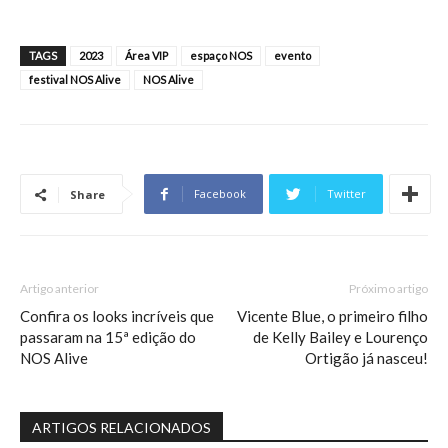
TAGS
2023
Área VIP
espaço NOS
evento
festival NOS Alive
NOS Alive
Facebook
Twitter
Share
Artigo anterior
Próximo artigo
Confira os looks incríveis que
Vicente Blue, o primeiro filho
passaram na 15ª edição do
de Kelly Bailey e Lourenço
NOS Alive
Ortigão já nasceu!
ARTIGOS RELACIONADOS