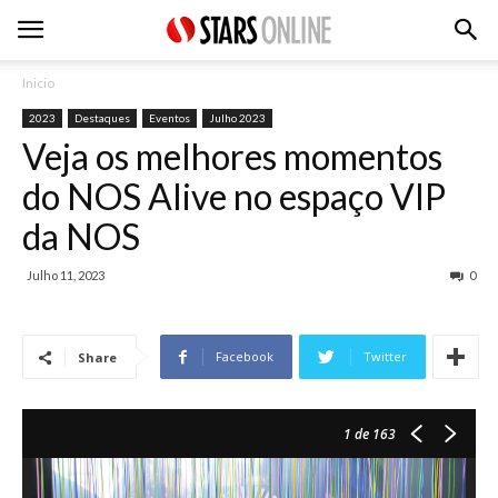
Inicio
2023
Destaques
Eventos
Julho 2023
Veja os melhores momentos
do NOS Alive no espaço VIP
da NOS
Julho 11, 2023
0
Facebook
Twitter
Share
1
de 163