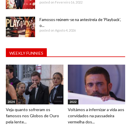
posted on Fevereiro 16, 2022
Famosos reúnem-se na antestreia de ‘Playback’,
o...
posted on Agosto 4, 2026
WEEKLY FUNNIES
2024
2022
Veja quanto sofreram os
Voltámos a infernizar a vida aos
famosos nos Globos de Ouro
convidados na passadeira
pela lente...
vermelha dos...