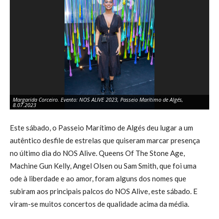
Margarida Corceiro. Evento: NOS ALIVE 2023, Passeio Marítimo de Algés,
Ma
8.07.2023
8.
Este sábado, o Passeio Marítimo de Algés deu lugar a um
autêntico desfile de estrelas que quiseram marcar presença
no último dia do NOS Alive. Queens Of The Stone Age,
Machine Gun Kelly, Angel Olsen ou Sam Smith, que foi uma
ode à liberdade e ao amor, foram alguns dos nomes que
subiram aos principais palcos do NOS Alive, este sábado. E
viram-se muitos concertos de qualidade acima da média.