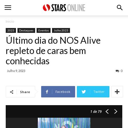
Inicio
2023
Destaques
Eventos
Julho 2023
Último dia do NOS Alive
repleto de caras bem
conhecidas
Julho 9, 2023
0
Facebook
Twitter
Share
1
de 79