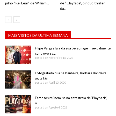
julho “Rei Lear” de William...
de “Clayface”, o novo thriller
da...
MAIS VISTOS DA ÚLTIMA SEMANA
Filipe Vargas fala da sua personagem sexualmente
controversa...
posted on Fevereiro 16, 2022
Fotografada nua na banheira, Bárbara Bandeira
agita fãs
posted on Abril 15, 2020
Famosos reúnem-se na antestreia de ‘Playback’,
o...
posted on Agosto 4, 2026