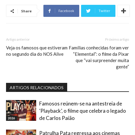
Facebook
Twitter
Share
Artigo anterior
Próximo artigo
Veja os famosos que estiveram
Famílias conhecidas foram ver
no segundo dia do NOS Alive
“Elemental”: o filme da Pixar
que “vai surpreender muita
gente”
ARTIGOS RELACIONADOS
Famosos reúnem-se na antestreia de
‘Playback’, o filme que celebra o legado
de Carlos Paião
2026
Patrulha Pata regressa aos cinemas