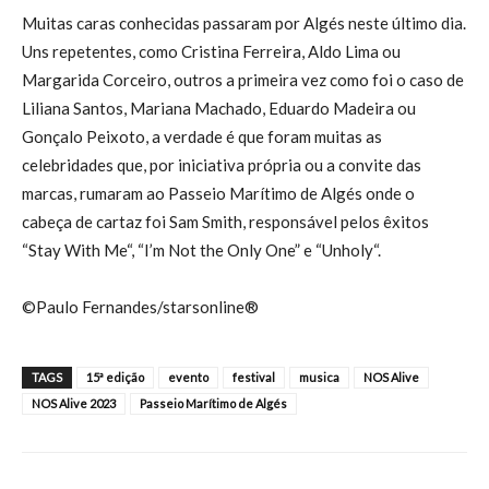
Muitas caras conhecidas passaram por Algés neste último dia.
Uns repetentes, como Cristina Ferreira, Aldo Lima ou
Margarida Corceiro, outros a primeira vez como foi o caso de
Liliana Santos, Mariana Machado, Eduardo Madeira ou
Gonçalo Peixoto, a verdade é que foram muitas as
celebridades que, por iniciativa própria ou a convite das
marcas, rumaram ao Passeio Marítimo de Algés onde o
cabeça de cartaz foi Sam Smith, responsável pelos êxitos
“Stay With Me“, “I’m Not the Only One” e “Unholy“.
©Paulo Fernandes/starsonline®
TAGS
15ª edição
evento
festival
musica
NOS Alive
NOS Alive 2023
Passeio Marítimo de Algés